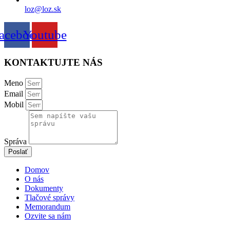
loz@loz.sk
acebook
Youtube
KONTAKTUJTE NÁS
Meno
Email
Mobil
Správa
Poslať
Domov
O nás
Dokumenty
Tlačové správy
Memorandum
Ozvite sa nám