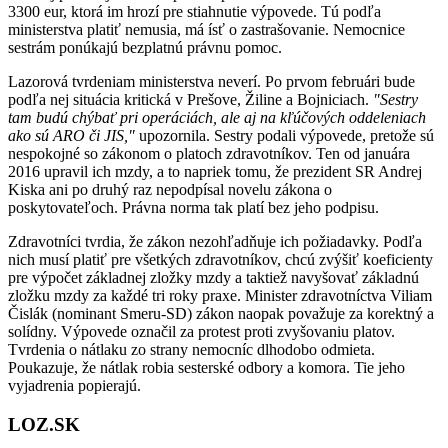
3300 eur, ktorá im hrozí pre stiahnutie výpovede. Tú podľa
ministerstva platiť nemusia, má ísť o zastrašovanie. Nemocnice
sestrám ponúkajú bezplatnú právnu pomoc.
Lazorová tvrdeniam ministerstva neverí. Po prvom februári bude
podľa nej situácia kritická v Prešove, Žiline a Bojniciach.
"Sestry
tam budú chýbať pri operáciách, ale aj na kľúčových oddeleniach
ako sú ARO či JIS,"
upozornila. Sestry podali výpovede, pretože sú
nespokojné so zákonom o platoch zdravotníkov. Ten od januára
2016 upravil ich mzdy, a to napriek tomu, že prezident SR Andrej
Kiska ani po druhý raz nepodpísal novelu zákona o
poskytovateľoch. Právna norma tak platí bez jeho podpisu.
Zdravotníci tvrdia, že zákon nezohľadňuje ich požiadavky. Podľa
nich musí platiť pre všetkých zdravotníkov, chcú zvýšiť koeficienty
pre výpočet základnej zložky mzdy a taktiež navyšovať základnú
zložku mzdy za každé tri roky praxe. Minister zdravotníctva Viliam
Čislák (nominant Smeru-SD) zákon naopak považuje za korektný a
solídny. Výpovede označil za protest proti zvyšovaniu platov.
Tvrdenia o nátlaku zo strany nemocníc dlhodobo odmieta.
Poukazuje, že nátlak robia sesterské odbory a komora. Tie jeho
vyjadrenia popierajú.
LOZ.SK