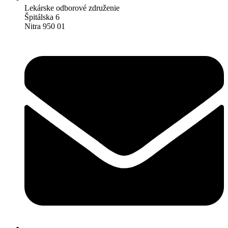
Lekárske odborové združenie
Špitálska 6
Nitra 950 01