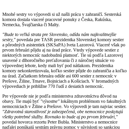
Mnohé sestry vo výpovedi si už našli prácu v zahraničí. Sesterská
komora dostala viaceré pracovné ponuky z Česka, Rakúska,
Nemecka, Švajčiarska či Malty.
"Bude to veľká strata pre Slovensko, odídu nám najkvalitnejšie
sestry,"
povedala pre TASR prezidentka Slovenskej komory sestier
a pôrodných asistentiek (SKSaPA) Iveta Lazorová. Viaceré však po
prvom februári pôjdu aj na úrad práce. Vtedy výpovede sestier z
niektorých nemocníc nadobudnú platnosť. Tie sú podľa Lazorovej
unavené z dlhoročného preťažovania či z náročnej situácie vo
výpovednej lehote, kedy mali byť pod nátlakom. Prezidentka
komory nekonkretizovala, koľko sestier pôjde do zahraničia a koľko
na úrad. Začiatkom februára odíde asi 600 sestier z nemocníc v
Prešove, Žiline, Trnave, Bojniciach a Košiciach. V hromadných
výpovediach je približne 770 ľudí z desiatich nemocníc.
Pre výpovede nie je podľa ministerstva zdravotníctva dôvod na
obavy. Tie majú byť
"výsostne"
lokálnym problémom vo fakultných
nemocniciach v Žiline a Prešove. Vo výpovedi je tam najviac sestier.
"Zdravotná starostlivosť je zabezpečená, obe nemocnice poskytujú
všetky potrebné služby. Rovnako to bude aj po prvom februári,"
povedal hovorca rezortu Peter Bubla. Ministerstvo a nemocnice
naďalej ponúkajú sestrám právnu pomoc v súvislosti so sankciou