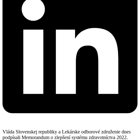
Vláda Slovenskej republiky
a
Lekárske odborov
é
združenie dnes
podpísali
Memorandum o
zlepšení systému
zdravotníctv
a
2022.