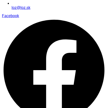
loz@loz.sk
Facebook