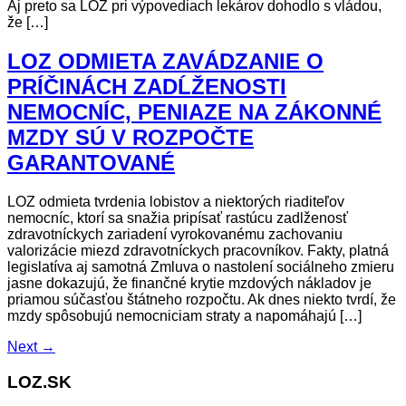
Aj preto sa LOZ pri výpovediach lekárov dohodlo s vládou,
že […]
LOZ ODMIETA ZAVÁDZANIE O
PRÍČINÁCH ZADĹŽENOSTI
NEMOCNÍC, PENIAZE NA ZÁKONNÉ
MZDY SÚ V ROZPOČTE
GARANTOVANÉ
LOZ odmieta tvrdenia lobistov a niektorých riaditeľov
nemocníc, ktorí sa snažia pripísať rastúcu zadlženosť
zdravotníckych zariadení vyrokovanému zachovaniu
valorizácie miezd zdravotníckych pracovníkov. Fakty, platná
legislatíva aj samotná Zmluva o nastolení sociálneho zmieru
jasne dokazujú, že finančné krytie mzdových nákladov je
priamou súčasťou štátneho rozpočtu. Ak dnes niekto tvrdí, že
mzdy spôsobujú nemocniciam straty a napomáhajú […]
Next
→
LOZ.SK