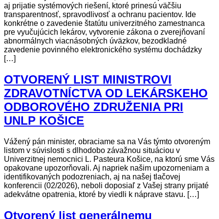
aj prijatie systémových riešení, ktoré prinesú väčšiu
transparentnosť, spravodlivosť a ochranu pacientov. Ide
konkrétne o zavedenie štatútu univerzitného zamestnanca
pre vyučujúcich lekárov, vytvorenie zákona o zverejňovaní
abnormálnych viacnásobných úväzkov, bezodkladné
zavedenie povinného elektronického systému dochádzky
[…]
OTVORENÝ LIST MINISTROVI
ZDRAVOTNÍCTVA OD LEKÁRSKEHO
ODBOROVÉHO ZDRUŽENIA PRI
UNLP KOŠICE
Vážený pán minister, obraciame sa na Vás týmto otvoreným
listom v súvislosti s dlhodobo závažnou situáciou v
Univerzitnej nemocnici L. Pasteura Košice, na ktorú sme Vás
opakovane upozorňovali. Aj napriek našim upozorneniam a
identifikovaných podozreniach, aj na našej tlačovej
konferencii (02/2026), neboli doposiaľ z Vašej strany prijaté
adekvátne opatrenia, ktoré by viedli k náprave stavu. […]
Otvorený list generálnemu