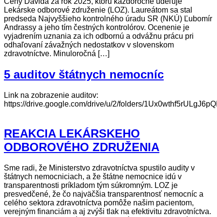
Ceny Dávida za rok 2025, ktorú každoročne udeľuje
Lekárske odborové združenie (LOZ). Laureátom sa stal
predseda Najvyššieho kontrolného úradu SR (NKÚ) Ľubomír
Andrassy a jeho tím čestných kontrolórov. Ocenenie je
vyjadrením uznania za ich odbornú a odvážnu prácu pri
odhaľovaní závažných nedostatkov v slovenskom
zdravotníctve. Minuloročná […]
5 auditov štátnych nemocníc
Link na zobrazenie auditov:
https://drive.google.com/drive/u/2/folders/1Ux0wthf5rUL
REAKCIA LEKÁRSKEHO
ODBOROVÉHO ZDRUŽENIA
Sme radi, že Ministerstvo zdravotníctva spustilo audity v
štátnych nemocniciach, a že štátne nemocnice idú v
transparentnosti príkladom tým súkromným. LOZ je
presvedčené, že čo najväčšia transparentnosť nemocníc a
celého sektora zdravotníctva pomôže našim pacientom,
verejným financiám a aj zvýši tlak na efektivitu zdravotníctva.