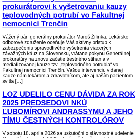
prokurátorovi k vyšetrovaniu kauzy
teplovodných potrubí vo Fakultnej
nemocnici Trenčín
Vážený pán generálny prokurátor Maroš Žilinka, Lekárske
odborové združenie oceňuje Váš aktívny prístup k
zabezpečeniu spravodlivého vyšetrenia viacerých
závažných káuz na Slovensku, vrátane pokynu Generálnej
prokuratúry na znovu začatie trestného stíhania v
medializovanej kauze tzv. „teplovodného potrubia“ vo
Fakultnej nemocnici Trenčín. Vašou intervenciu v danej
kauze nám lekárom a zdravotníkom, ale aj naším pacientom
svitla […]
LOZ UDELILO CENU DÁVIDA ZA ROK
2025 PREDSEDOVI NKÚ
ĽUBOMÍROVI ANDRASSYMU A JEHO
TÍMU ČESTNÝCH KONTROLÓROV
V sobotu 18. apríla 2026 sa uskutočnilo slávnostné udelenie