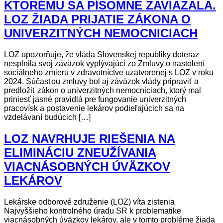
KTORÉMU SA PÍSOMNE ZAVIAZALA.
LOZ ŽIADA PRIJATIE ZÁKONA O
UNIVERZITNÝCH NEMOCNICIACH
LOZ upozorňuje, že vláda Slovenskej republiky doteraz
nesplnila svoj záväzok vyplývajúci zo Zmluvy o nastolení
sociálneho zmieru v zdravotníctve uzatvorenej s LOZ v roku
2024. Súčasťou zmluvy bol aj záväzok vlády pripraviť a
predložiť zákon o univerzitných nemocniciach, ktorý mal
priniesť jasné pravidlá pre fungovanie univerzitných
pracovísk a postavenie lekárov podieľajúcich sa na
vzdelávaní budúcich […]
LOZ NAVRHUJE RIEŠENIA NA
ELIMINÁCIU ZNEUŽÍVANIA
VIACNÁSOBNÝCH ÚVÄZKOV
LEKÁROV
Lekárske odborové združenie (LOZ) víta zistenia
Najvyššieho kontrolného úradu SR k problematike
viacnásobných úväzkov lekárov, ale v tomto probléme žiada