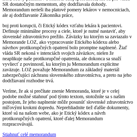
SR dostatočným mementom, aby dodržiavala dohody.
Memorandum nerieši iba platové pomery lekárov v nemocniciach,
ale aj dodržiavanie Zákonníka práce,
boj proti korupcii, či Etický kódex vzťahu lekára k pacientovi.
Definuje minimálne procesy a ciele, ktoré je nutné nastaviť, aby
slovenské zdravotníctvo prežilo. Záväzky ku ktorým sa zaviazalo v
Memorande LOZ, ako vypracovanie Etického kódexu alebo
návrhov protikorupčných opatrení bolo promptne naplnené. Žiaľ
vláda SR nekoná v intenciách svojich záväzkov, nielen že
neaplikuje naše protikorupčné opatrenia, ale dokonca sa snaží
vyvliecť z povinností, ku ktorým ju Memorandum explicitne
zaväzuje. LOZ považuje Memorandum za základný materiál
zabezpečujúci záchranu slovenského zdravotníctva, a preto na jeho
dodržiavaní rozhodne trvá.
Veríme, že ak si prečítate znenie Memoranda, ktoré je v celej
podobe možné stiahnuť pod týmto textom, stotožníte sa s našim
postojom, že jeho naplnenie môže posunúť slovenské zdravotníctvo
míľovými krokmi dopredu. Neprehliadnite tiež ďalšie dokumenty,
ktoré sú na našom webe, ako je Etický kódex a návrh
protikorupčných opatrení, ktoré ďalej Memorandum
rozpracovávajú.
Stiahnuť celé memorandum