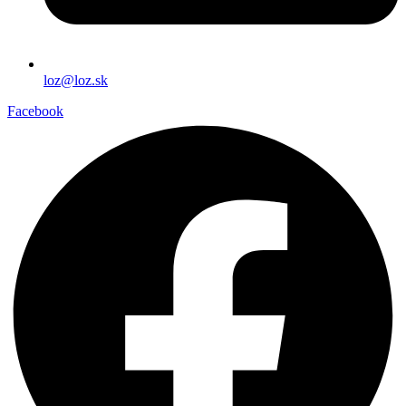
loz@loz.sk
Facebook