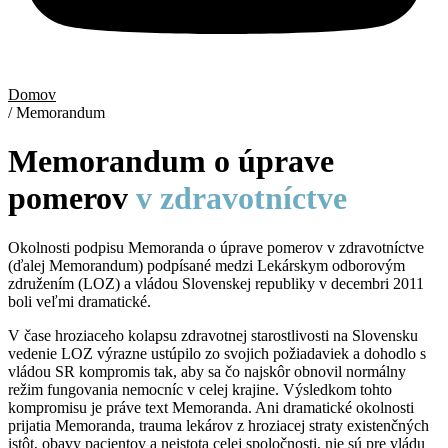
Domov
/ Memorandum
Memorandum o úprave
pomerov
v zdravotníctve
Okolnosti podpisu Memoranda o úprave pomerov v zdravotníctve
(ďalej Memorandum) podpísané medzi Lekárskym odborovým
združením (LOZ) a vládou Slovenskej republiky v decembri 2011
boli veľmi dramatické.
V čase hroziaceho kolapsu zdravotnej starostlivosti na Slovensku
vedenie LOZ výrazne ustúpilo zo svojich požiadaviek a dohodlo s
vládou SR kompromis tak, aby sa čo najskôr obnovil normálny
režim fungovania nemocníc v celej krajine. Výsledkom tohto
kompromisu je práve text Memoranda. Ani dramatické okolnosti
prijatia Memoranda, trauma lekárov z hroziacej straty existenčných
istôt, obavy pacientov a neistota celej spoločnosti, nie sú pre vládu