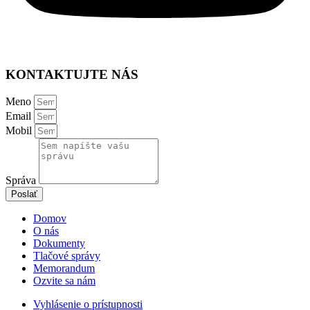
KONTAKTUJTE NÁS
Meno
Email
Mobil
Správa
Poslať
Domov
O nás
Dokumenty
Tlačové správy
Memorandum
Ozvite sa nám
Vyhlásenie o prístupnosti