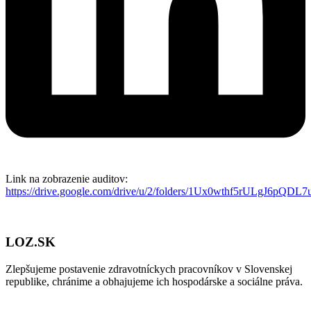
Link na zobrazenie auditov:
https://drive.google.com/drive/u/2/folders/1Ux0wthf5rULgJ6p
LOZ.SK
Zlepšujeme postavenie zdravotníckych pracovníkov v Slovenskej
republike, chránime a obhajujeme ich hospodárske a sociálne práva.