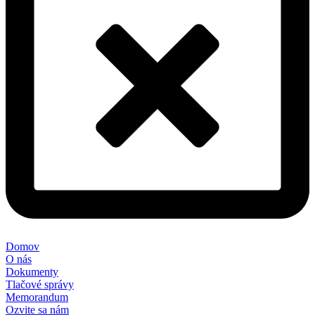
Domov
O nás
Dokumenty
Tlačové správy
Memorandum
Ozvite sa nám