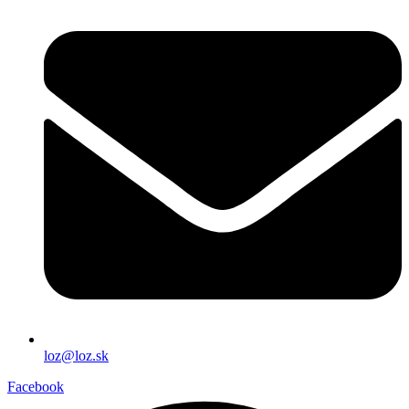
loz@loz.sk
Facebook