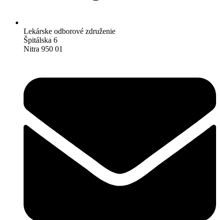
Lekárske odborové združenie
Špitálska 6
Nitra 950 01