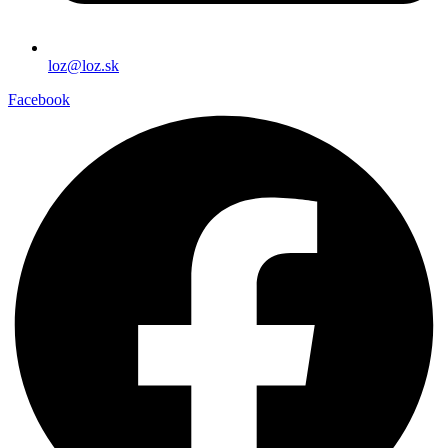
loz@loz.sk
Facebook