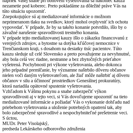
napriek Vašej snahe pri obnovení vyšetrovania sa nakoniec kauza
nezametie pod koberec. Preto pokladáme za dôležité práve Vás na
túto situáciu upozorniť.
Znepokojujúce sú aj medializované informácie o možnom
neprimeranom tlaku na svedkov, ktorý mohol ovplyvniť ich ochotu
vypovedať. V prípade, že by sa takéto konanie potvrdilo, išlo by o
závažné narušenie spravodlivosti trestného konania.
V prípade tejto medializovanej kauzy išlo o zákazku financovanú z
verejných zdrojov, a bytostne sa dotýka kľúčovej nemocnice v
Trenčianskom kraji, s dosahom na desiatky tisíc pacientov. Túto
kauzu sleduje už celé Slovensko a preto považujeme za nevyhnutné,
aby bola celá vec riadne, nestranne a bez zbytočných prieťahov
vyšetrená. Pochybnosti pri výkone vyšetrovania, alebo dokonca
jeho prípadné premlčanie, by významne naštrbilo dôveru občanov
nielen voči daným vyšetrovateľom, ale žiaľ môže naštrbiť aj dôveru
občanov v silu a účinnosť prostriedkov Generálnej prokuratúry,
ktorá nariadila opätovné spustenie vyšetrovania.
Vzhľadom k Vášmu pokynu a snahe zabezpečiť výkon
spravodlivosti aj v tejto veci, si Vás dovoľujeme upozorniť na tieto
medializované informácie a požiadať Vás o vykonanie dohľadu nad
priebehom vyšetrovania a uloženie potrebných opatrení tak, aby
bolo zabezpečené spravodlivé a nespochybniteľné prešetrenie veci.
S úctou,
MUDr. Peter Visolajský,
predseda Lekárskeho odborového združenia