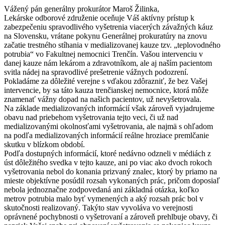
Vážený pán generálny prokurátor Maroš Žilinka,
Lekárske odborové združenie oceňuje Váš aktívny prístup k
zabezpečeniu spravodlivého vyšetrenia viacerých závažných káuz
na Slovensku, vrátane pokynu Generálnej prokuratúry na znovu
začatie trestného stíhania v medializovanej kauze tzv. „teplovodného
potrubia“ vo Fakultnej nemocnici Trenčín. Vašou intervenciu v
danej kauze nám lekárom a zdravotníkom, ale aj naším pacientom
svitla nádej na spravodlivé prešetrenie vážnych podozrení.
Pokladáme za dôležité verejne s vďakou zdôrazniť, že bez Vašej
intervencie, by sa táto kauza trenčianskej nemocnice, ktorá môže
znamenať vážny dopad na našich pacientov, už nevyšetrovala.
Na základe medializovaných informácií však zároveň vyjadrujeme
obavu nad priebehom vyšetrovania tejto veci, či už nad
medializovanými okolnosťami vyšetrovania, ale najmä s ohľadom
na podľa medializovaných informácií reálne hroziace premlčanie
skutku v blízkom období.
Podľa dostupných informácií, ktoré nedávno odzneli v médiách z
úst dôležitého svedka v tejto kauze, ani po viac ako dvoch rokoch
vyšetrovania nebol do konania prizvaný znalec, ktorý by priamo na
mieste objektívne posúdil rozsah vykonaných prác, pričom doposiaľ
nebola jednoznačne zodpovedaná ani základná otázka, koľko
metrov potrubia malo byť vymenených a aký rozsah prác bol v
skutočnosti realizovaný. Takýto stav vyvoláva vo verejnosti
oprávnené pochybnosti o vyšetrovaní a zároveň prehlbuje obavy, či