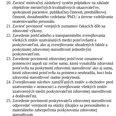
Zaviesť motivačný zásluhový systém príplatkov na základe
objektívne merateľných kvalitatívnych ukazovateľov,
spokojnosti pacientov, publikačnej činnosti, prednáškovej
činnosti, dosiahnutého vzdelania /PhD./ a úrovne vzdelávania
neatestovaného personálu.
Zaviesť povinnosť verejných zoznamov čakacích dôb na
zdravotné výkony.
Zavedenie prehľadného a transparentného zverejňovania
všetkých zmlúv uzatváraných medzi poisťovňami a
poskytovateľmi, ako aj zverejňovanie uhradených faktúr a
poskytnutej zdravotnej starostlivosti jednotlivým
poskytovateľom.
Zavedenie povinnosti zdravotnej poisťovne oznamovať
poistencovi aspoň raz ročne sumu, ktorú vynaložila zdravotná
poisťovňa na poskytnutú zdravotnú starostlivosť ako aj sumu,
ktorú zdravotná poisťovňa za poistenca neuhradila, hoci bola
zdravotná starostlivosť riadne poskytnutá.
Zverejňovanie návrhov zamýšľaných zmlúv a obchodov pred
uzatvorením v nemocnici a zverejňovanie všetkých zmlúv
uzatvorených medzi poskytovateľmi zdravotnej starostlivosti
a dodávateľmi.
Zavedenie povinnosti poskytovateľa zdravotnej starostlivosti
odpovedať verejnosti na otázky týkajúce sa personálneho a
materiálneho zabezpečenia poskytovania zdravotnej
starostlivosti.