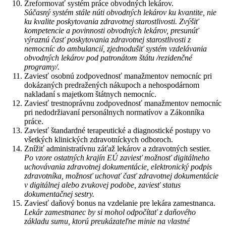
Zreformovať systém práce obvodných lekárov.
Súčasný systém stále núti obvodných lekárov ku kvantite, nie
ku kvalite poskytovania zdravotnej starostlivosti. Zvýšiť
kompetencie a povinnosti obvodných lekárov, presunúť
výraznú časť poskytovania zdravotnej starostlivosti z
nemocníc do ambulancií, zjednodušiť systém vzdelávania
obvodných lekárov pod patronátom štátu /rezidenčné
programy/.
Zaviesť osobnú zodpovednosť manažmentov nemocníc pri
dokázaných predražených nákupoch a nehospodárnom
nakladaní s majetkom štátnych nemocníc.
Zaviesť trestnoprávnu zodpovednosť manažmentov nemocníc
pri nedodržiavaní personálnych normatívov a Zákonníka
práce.
Zaviesť štandardné terapeutické a diagnostické postupy vo
všetkých klinických zdravotníckych odboroch.
Znížiť administratívnu záťaž lekárov a zdravotných sestier.
Po vzore ostatných krajín EÚ zaviesť možnosť digitálneho
uchovávania zdravotnej dokumentácie, elektronický podpis
zdravotníka, možnosť uchovať časť zdravotnej dokumentácie
v digitálnej alebo zvukovej podobe, zaviesť status
dokumentačnej sestry.
Zaviesť daňový bonus na vzdelanie pre lekára zamestnanca.
Lekár zamestnanec by si mohol odpočítať z daňového
základu sumu, ktorú preukázateľne minie na vlastné