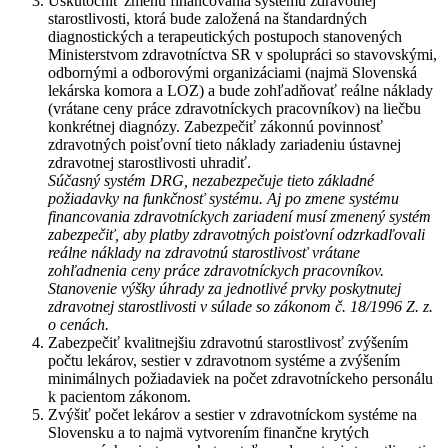
Uskutočniť zmenu financovania systému zdravotnej
starostlivosti, ktorá bude založená na štandardných
diagnostických a terapeutických postupoch stanovených
Ministerstvom zdravotníctva SR v spolupráci so stavovskými,
odbornými a odborovými organizáciami (najmä Slovenská
lekárska komora a LOZ) a bude zohľadňovať reálne náklady
(vrátane ceny práce zdravotníckych pracovníkov) na liečbu
konkrétnej diagnózy. Zabezpečiť zákonnú povinnosť
zdravotných poisťovní tieto náklady zariadeniu ústavnej
zdravotnej starostlivosti uhradiť.
Súčasný systém DRG, nezabezpečuje tieto základné
požiadavky na funkčnosť systému. Aj po zmene systému
financovania zdravotníckych zariadení musí zmenený systém
zabezpečiť, aby platby zdravotných poisťovní odzrkadľovali
reálne náklady na zdravotnú starostlivosť vrátane
zohľadnenia ceny práce zdravotníckych pracovníkov.
Stanovenie výšky úhrady za jednotlivé prvky poskytnutej
zdravotnej starostlivosti v súlade so zákonom č. 18/1996 Z. z.
o cenách.
Zabezpečiť kvalitnejšiu zdravotnú starostlivosť zvýšením
počtu lekárov, sestier v zdravotnom systéme a zvýšením
minimálnych požiadaviek na počet zdravotníckeho personálu
k pacientom zákonom.
Zvýšiť počet lekárov a sestier v zdravotníckom systéme na
Slovensku a to najmä vytvorením finančne krytých