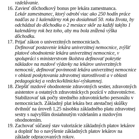
vzdelávanie.
Zaviesť dôchodkový bonus pre lekára zamestnanca.
Lekár zamestnanec, ktorý odrobí viac ako 250 hodín práce
nadčas za 1 kalendárny rok po dosiahnutí 50. roku života, by
odchádzal do dôchodku o 2 mesiace skôr za každý takýto 1
kalendárny rok bez toho, aby mu bola znížená výška
dôchodku.
Prijať zákon o univerzitných nemocniciach.
Definovať postavenie lekára univerzitnej nemocnice, zvýšiť
platové ohodnotenie lekára univerzitnej nemocnice, v
spolupráci s ministerstvom školstva definovať pokrytie
nákladov na mzdové výdavky na lekárov univerzitných
nemocníc, definovať povinnosti lekára univerzitnej nemocnice
v oblasti poskytovania zdravotnej starostlivosti a v oblasti
pedagogickej a vedecko/klinicko/-výskumnej.
Zlepšiť mzdové ohodnotenie zdravotných sestier, zdravotných
asistentov a ostatných zdravotníckych pozícií v zdravotníctve.
Stabilizovať tak počty stredného zdravotníckeho personálu v
nemocniciach. Základný plat lekára bez atestačnej skúšky
dvihnúť na úroveň 1,25 násobku základného platu zdravotnej
sestry s najvyšším dosiahnutým vzdelaním a mzdovým
ohodnotením.
Zachovať súčasný stav valorizácie základných platov lekárov
a doplniť ho o navýšenie základných platov lekárov na
základe odpracovaných rokov.