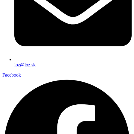
loz@loz.sk
Facebook