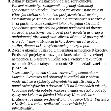
Zakázať krížové vlastníctvo v oblasti zdravotníctva.
Pacient nesmie byť rukojemníkom jednej súkromnej
spoločnosti na všetkých úrovniach zdravotnej starostlivosti.
Hlavným cieľom súkromného poskytovateľa zdravotnej
starostlivosti je generovať zisk a nie starostlivosť o zdravie a
život pacienta. Sme svedkami toho, ako jedna súkromná
spoločnosť generuje zisk na jednom pacientovi od úrovne
zdravotnej poisťovne, cez úroveň poskytovateľa ústavnej a
ambulantnej zdravotnej starostlivosti až po také procesy ako
je predaj liekov, distribúcia liekov, dopravná zdravotná
služba, diagnostické a vyšetrovacie procesy a pod.
Začať a ukončiť výstavbu Univerzitnej nemocnice Rázsochy.
Predstaviť projekty na rozvoj a rekonštrukciu Univerzitnej
nemocnice L. Pasteura v Košiciach a všetkých fakultných
nemocníc SR a ostatných nemocníc SR, kde zriaďovateľom
je MZ SR.
V súčasnosti prebieha stavba Univerzitnej nemocnice v
Martine. Slovensko má obrovský investičný dlh v oblasti
modernizácie a výstavby zdravotníckej infraštruktúry. Je
nutné začať výstavbu a dostavať UN na Rázsochách tak, aby
kapacitne pokryla potreby koncovej nemocnice SR a potreby
výuky pre Lekársku fakultu Univerzity Komenského v
Bratislave. Je nutné predstaviť plán na rozvoj UN L. Pasteura
v Košiciach a začať realizovať modernizáciu jej
infraštruktúry.