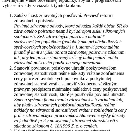
navrhujeme Vláde Slovenskej republiky, aby sa v programovom
vyhlásení vlády zaviazala k týmto krokom:
Zakázať zisk zdravotných poisťovní. Previesť reformu
zdravotného poistenia.
Povinné zdravotné odvody, ktoré odvádza každý občan SR do
zdravotného poistenia nesmú byť zdrojom zisku súkromných
spoločností. Zisk zdravotných poisťovní nahradiť
správcovským poplatkom (podobný ako pri dôchodkových
správcovských spoločnostiach) t. j. stanoviť percentuálne
finančný limit z výšku obratu zdravotnej poisťovne zákonom
tak, aby len presne stanovený určený balík peňazí mohla
zdravotná poisťovňa použiť na svoju prevádzku.
Stanoviť povinnosť poisťovne uhradiť poskytovateľom
zdravotnej starostlivosti reálne náklady vrátane zohľadnenia
ceny práce zdravotníckych pracovníkov. poskytnutej
zdravotnej starostlivosti a stanoviť všeobecne záväzným
právnym predpisom minimálne nákladové ceny poskytovanej
zdravotnej starostlivosti, ktoré je poisťovňa povinná uhradiť.
Zmena systému financovania zdravotníckych zariadení tak,
aby platby zdravotných poisťovní odzrkadľovali reálne
náklady na zdravotnú starostlivosť vrátane zohľadnenia ceny
práce zdravotníckych pracovníkov. Stanovenie výšky úhrady
za jednotlivé prvky poskytnutej zdravotnej starostlivosti v
súlade so zákonom č. 18/1996 Z. z. o cenách.