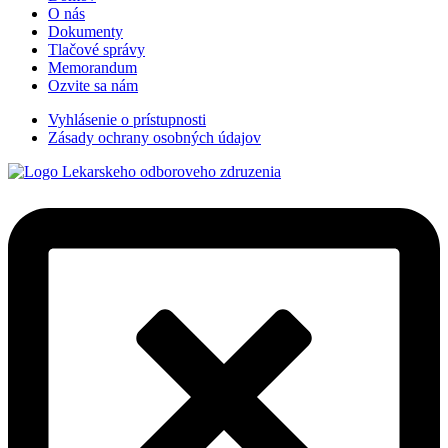
O nás
Dokumenty
Tlačové správy
Memorandum
Ozvite sa nám
Vyhlásenie o prístupnosti
Zásady ochrany osobných údajov