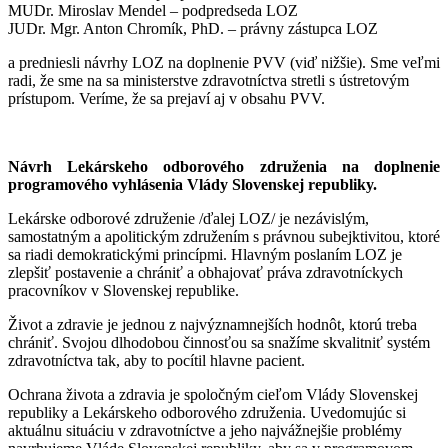
MUDr. Miroslav Mendel – podpredseda LOZ
JUDr. Mgr. Anton Chromík, PhD. – právny zástupca LOZ
a predniesli návrhy LOZ na doplnenie PVV (viď nižšie). Sme veľmi
radi, že sme na sa ministerstve zdravotníctva stretli s ústretovým
prístupom. Veríme, že sa prejaví aj v obsahu PVV.
Návrh Lekárskeho odborového združenia na doplnenie
programového vyhlásenia Vlády Slovenskej republiky.
Lekárske odborové združenie /ďalej LOZ/ je nezávislým,
samostatným a apolitickým združením s právnou subejktivitou, ktoré
sa riadi demokratickými princípmi. Hlavným poslaním LOZ je
zlepšiť postavenie a chrániť a obhajovať práva zdravotníckych
pracovníkov v Slovenskej republike.
Život a zdravie je jednou z najvýznamnejších hodnôt, ktorú treba
chrániť. Svojou dlhodobou činnosťou sa snažíme skvalitniť systém
zdravotníctva tak, aby to pocítil hlavne pacient.
Ochrana života a zdravia je spoločným cieľom Vlády Slovenskej
republiky a Lekárskeho odborového združenia. Uvedomujúc si
aktuálnu situáciu v zdravotníctve a jeho najvážnejšie problémy