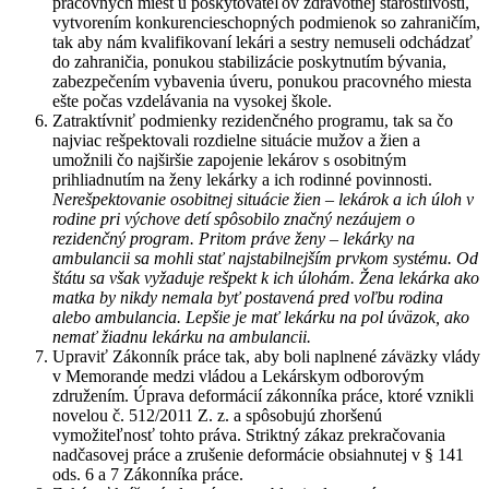
pracovných miest u poskytovateľov zdravotnej starostlivosti,
vytvorením konkurencieschopných podmienok so zahraničím,
tak aby nám kvalifikovaní lekári a sestry nemuseli odchádzať
do zahraničia, ponukou stabilizácie poskytnutím bývania,
zabezpečením vybavenia úveru, ponukou pracovného miesta
ešte počas vzdelávania na vysokej škole.
Zatraktívniť podmienky rezidenčného programu, tak sa čo
najviac rešpektovali rozdielne situácie mužov a žien a
umožnili čo najširšie zapojenie lekárov s osobitným
prihliadnutím na ženy lekárky a ich rodinné povinnosti.
Nerešpektovanie osobitnej situácie žien – lekárok a ich úloh v
rodine pri výchove detí spôsobilo značný nezáujem o
rezidenčný program. Pritom práve ženy – lekárky na
ambulancii sa mohli stať najstabilnejším prvkom systému. Od
štátu sa však vyžaduje rešpekt k ich úlohám. Žena lekárka ako
matka by nikdy nemala byť postavená pred voľbu rodina
alebo ambulancia. Lepšie je mať lekárku na pol úväzok, ako
nemať žiadnu lekárku na ambulancii.
Upraviť Zákonník práce tak, aby boli naplnené záväzky vlády
v Memorande medzi vládou a Lekárskym odborovým
združením. Úprava deformácií zákonníka práce, ktoré vznikli
novelou č. 512/2011 Z. z. a spôsobujú zhoršenú
vymožiteľnosť tohto práva. Striktný zákaz prekračovania
nadčasovej práce a zrušenie deformácie obsiahnutej v § 141
ods. 6 a 7 Zákonníka práce.