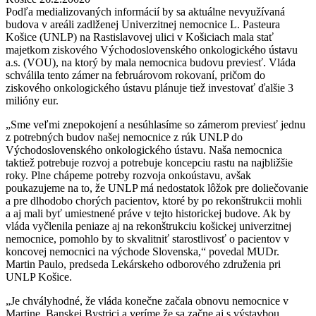
Podľa medializovaných informácií by sa aktuálne nevyužívaná
budova v areáli zadlženej Univerzitnej nemocnice L. Pasteura
Košice (UNLP) na Rastislavovej ulici v Košiciach mala stať
majetkom ziskového Východoslovenského onkologického ústavu
a.s. (VOU), na ktorý by mala nemocnica budovu previesť. Vláda
schválila tento zámer na februárovom rokovaní, pričom do
ziskového onkologického ústavu plánuje tiež investovať ďalšie 3
milióny eur.
„Sme veľmi znepokojení a nesúhlasíme so zámerom previesť jednu
z potrebných budov našej nemocnice z rúk UNLP do
Východoslovenského onkologického ústavu. Naša nemocnica
taktiež potrebuje rozvoj a potrebuje koncepciu rastu na najbližšie
roky. Plne chápeme potreby rozvoja onkoústavu, avšak
poukazujeme na to, že UNLP má nedostatok lôžok pre doliečovanie
a pre dlhodobo chorých pacientov, ktoré by po rekonštrukcii mohli
a aj mali byť umiestnené práve v tejto historickej budove. Ak by
vláda vyčlenila peniaze aj na rekonštrukciu košickej univerzitnej
nemocnice, pomohlo by to skvalitniť starostlivosť o pacientov v
koncovej nemocnici na východe Slovenska,“ povedal MUDr.
Martin Paulo, predseda Lekárskeho odborového združenia pri
UNLP Košice.
„Je chvályhodné, že vláda konečne začala obnovu nemocnice v
Martine, Banskej Bystrici a veríme že sa začne aj s výstavbou