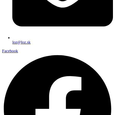
loz@loz.sk
Facebook