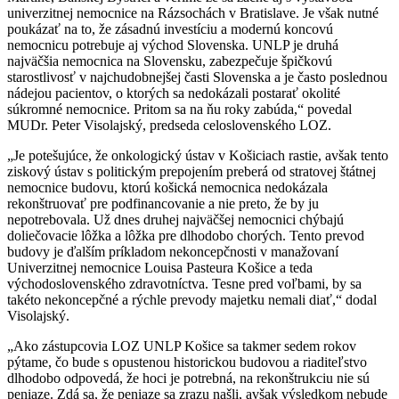
univerzitnej nemocnice na Rázsochách v Bratislave. Je však nutné
poukázať na to, že zásadnú investíciu a modernú koncovú
nemocnicu potrebuje aj východ Slovenska. UNLP je druhá
najväčšia nemocnica na Slovensku, zabezpečuje špičkovú
starostlivosť v najchudobnejšej časti Slovenska a je často poslednou
nádejou pacientov, o ktorých sa nedokázali postarať okolité
súkromné nemocnice. Pritom sa na ňu roky zabúda,“ povedal
MUDr. Peter Visolajský, predseda celoslovenského LOZ.
„Je potešujúce, že onkologický ústav v Košiciach rastie, avšak tento
ziskový ústav s politickým prepojením preberá od stratovej štátnej
nemocnice budovu, ktorú košická nemocnica nedokázala
rekonštruovať pre podfinancovanie a nie preto, že by ju
nepotrebovala. Už dnes druhej najväčšej nemocnici chýbajú
doliečovacie lôžka a lôžka pre dlhodobo chorých. Tento prevod
budovy je ďalším príkladom nekoncepčnosti v manažovaní
Univerzitnej nemocnice Louisa Pasteura Košice a teda
východoslovenského zdravotníctva. Tesne pred voľbami, by sa
takéto nekoncepčné a rýchle prevody majetku nemali diať,“ dodal
Visolajský.
„Ako zástupcovia LOZ UNLP Košice sa takmer sedem rokov
pýtame, čo bude s opustenou historickou budovou a riaditeľstvo
dlhodobo odpovedá, že hoci je potrebná, na rekonštrukciu nie sú
peniaze. Zdá sa, že peniaze sa zrazu našli, avšak výsledkom nebude