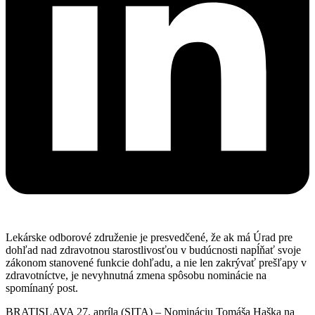
Lekárske odborové združenie je presvedčené, že ak má Úrad pre
dohľad nad zdravotnou starostlivosťou v budúcnosti napĺňať svoje
zákonom stanovené funkcie dohľadu, a nie len zakrývať prešľapy v
zdravotníctve, je nevyhnutná zmena spôsobu nominácie na
spomínaný post.
BRATISLAVA 27. apríla (SITA) – Nomináciu Tomáša Haška na