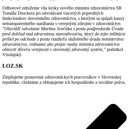
Odborové združenie víta kroky nového ministra zdravotníctva SR
Tomáša Druckera pri odvolávaní viacerých popredných
funkcionárov slovenského zdravotníctva, s ktorými sa spájali kauzy
netransparentného narábania s verejnými zdrojmi v zdravotníctve.
"Obzvlášť odvolanie Martina Senčáka z postu podpredsedu Úradu
pred dohľad nad zdravotnou starostlivosťou, ktorý do tejto inštitúcie
prišiel po odchode z postu riaditeľa služobného úradu ministerstva
zdravotníctva, vnímame ako prejav snahy ministra zdravotníctva
obnoviť dôveru verejnosti v slovenský zdravotný systém,"
podotkol
Visolajský.
LOZ.SK
Zlepšujeme postavenie zdravotníckych pracovníkov v Slovenskej
republike, chránime a obhajujeme ich hospodárske a sociálne práva.