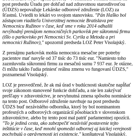
post predsedu Úradu pre dohľad nad zdravotnou starostlivosťou
(ÚDZS) nepovažuje Lekárske odborové združenie (LOZ) za
šťastnú. Uviedli to lekári vo svojom stanovisku.
"Pán Haško bol
zástupcom riaditeľa Univerzitnej nemocnie Bratislava pre
Nemocnicu Ružinov v čase, keď sme v roku 2014 odhalili
nevýhodný prenájom nemocničných parkovísk pre súkromnú firmu
(išlo o parkovisko pri Nemocnici Sv. Cyrila a Metoda a pri
nemocnici Ružinov),"
upozornil predseda LOZ Peter Visolajský.
Z prenájmu parkovísk mohla nemocnica mesačne pre potreby
pacientov mať navyše od 37 tisíc do 73 tisíc eur. "Namiesto toho
zazmluvnila súkromnú firmu za mesačnú sumu 7 937 eur. Je otázne,
či môžu takíto ľudia priniesť reálnu zmenu vo fungovaní ÚDZS,"
poznamenal Visolajský.
LOZ je presvedčené, že ak má úrad v budúcnosti skutočne napĺňať
svoje zákonom stanovené funkcie dohľadu, a nie len zakrývať
prešľapy v zdravotníctve, je nevyhnutná zmena spôsobu nominácie
na tento post. Odborové združenie navrhuje na post predsedu
ÚDZS buď nezávislého odborníka, ktorý by bol nominantom
profesných a odborových organizácií pôsobiacich v slovenskom
zdravotníctve, alebo by tento post mal patriť parlamentnej opozícii.
"To je jediná cesta, ako zabezpečiť nezávislé postavenie tejto
inštitúcie v čase, keď mnohí spomedzi odbornej aj laickej verejnosti
pochybujú o oprávnenosti jej existencie,"
konštatoval Visolajský.