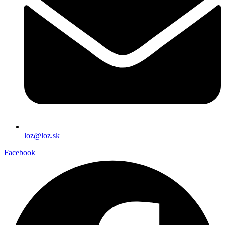
loz@loz.sk
Facebook