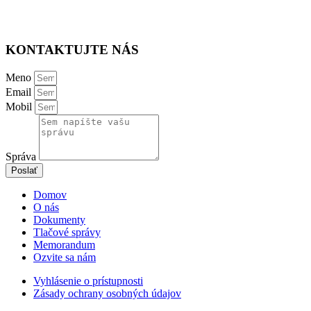
KONTAKTUJTE NÁS
Meno
Email
Mobil
Správa
Poslať
Domov
O nás
Dokumenty
Tlačové správy
Memorandum
Ozvite sa nám
Vyhlásenie o prístupnosti
Zásady ochrany osobných údajov