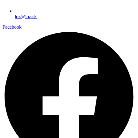
loz@loz.sk
Facebook