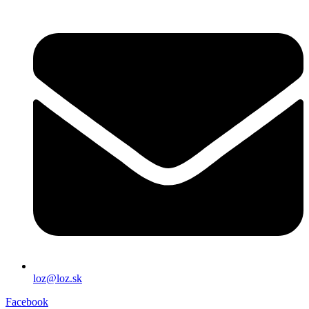
loz@loz.sk
Facebook