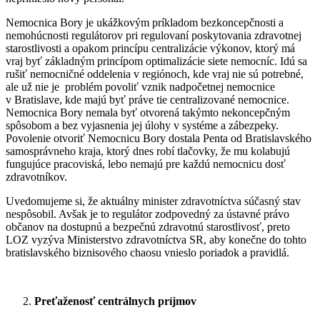
Nemocnica Bory je ukážkovým príkladom bezkoncepčnosti a
nemohúcnosti regulátorov pri regulovaní poskytovania zdravotnej
starostlivosti a opakom princípu centralizácie výkonov, ktorý má
vraj byť základným princípom optimalizácie siete nemocníc. Idú sa
rušiť nemocničné oddelenia v regiónoch, kde vraj nie sú potrebné,
ale už nie je problém povoliť vznik nadpočetnej nemocnice
v Bratislave, kde majú byť práve tie centralizované nemocnice.
Nemocnica Bory nemala byť otvorená takýmto nekoncepčným
spôsobom a bez vyjasnenia jej úlohy v systéme a zábezpeky.
Povolenie otvoriť Nemocnicu Bory dostala Penta od Bratislavského
samosprávneho kraja, ktorý dnes robí tlačovky, že mu kolabujú
fungujúce pracoviská, lebo nemajú pre každú nemocnicu dosť
zdravotníkov.
Uvedomujeme si, že aktuálny minister zdravotníctva súčasný stav
nespôsobil. Avšak je to regulátor zodpovedný za ústavné právo
občanov na dostupnú a bezpečnú zdravotnú starostlivosť, preto
LOZ vyzýva Ministerstvo zdravotníctva SR, aby konečne do tohto
bratislavského biznisového chaosu vnieslo poriadok a pravidlá.
Preťaženosť centrálnych príjmov