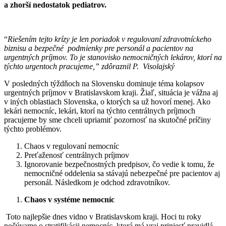
a zhorší nedostatok pediatrov.
“
Riešením tejto krízy je len poriadok v regulovaní zdravotníckeho
biznisu a bezpečné podmienky pre personál a pacientov na
urgentných príjmov. To je stanovisko nemocničných lekárov, ktorí na
týchto urgentoch pracujeme,” zdôraznil P. Visolajský
V posledných týždňoch na Slovensku dominuje téma kolapsov
urgentných príjmov v Bratislavskom kraji. Žiaľ, situácia je vážna aj
v iných oblastiach Slovenska, o ktorých sa už hovorí menej. Ako
lekári nemocníc, lekári, ktorí na týchto centrálnych príjmoch
pracujeme by sme chceli upriamiť pozornosť na skutočné príčiny
týchto problémov.
Chaos v regulovaní nemocníc
Preťaženosť centrálnych príjmov
Ignorovanie bezpečnostných predpisov, čo vedie k tomu, že
nemocničné oddelenia sa stávajú nebezpečné pre pacientov aj
personál. Následkom je odchod zdravotníkov.
Chaos v systéme nemocníc
Toto najlepšie dnes vidno v Bratislavskom kraji. Hoci tu roky
počúvame o stratifikácii nemocníc, ktorá má vraj priniesť pravidlá.