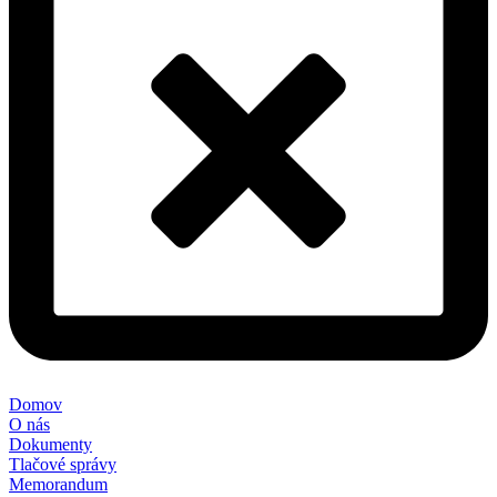
Domov
O nás
Dokumenty
Tlačové správy
Memorandum