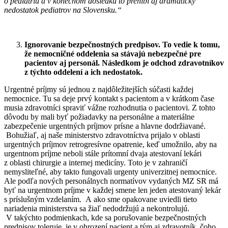
o pediatriu a v konečnom dôsledku to prehĺbi aj dramatický
nedostatok pediatrov na Slovensku.“
Ignorovanie bezpečnostných predpisov. To vedie k tomu,
že nemocničné oddelenia sa stávajú nebezpečné pre
pacientov aj personál. Následkom je odchod zdravotníkov
z týchto oddelení a ich nedostatok.
Urgentné príjmy sú jednou z najdôležitejších súčasti každej
nemocnice. Tu sa deje prvý kontakt s pacientom a v krátkom čase
musia zdravotníci spraviť vážne rozhodnutia o pacientovi. Z tohto
dôvodu by mali byť požiadavky na personálne a materiálne
zabezpečenie urgentných príjmov prísne a hlavne dodržiavané.
Bohužiaľ, aj naše ministerstvo zdravotníctva prijalo v oblasti
urgentných príjmov retrogresívne opatrenie, keď umožnilo, aby na
urgentnom príjme neboli stále prítomní dvaja atestovaní lekári
z oblasti chirurgie a internej medicíny. Toto je v zahraničí
nemysliteľné, aby takto fungovali urgenty univerzitnej nemocnice.
Ale podľa nových personálnych normatívov vydaných MZ SR má
byť na urgentnom príjme v každej smene len jeden atestovaný lekár
s príslušným vzdelaním. A ako sme opakovane uviedli tieto
nariadenia ministerstva sa žiaľ nedodržujú a nekontrolujú.
V takýchto podmienkach, kde sa porušovanie bezpečnostných
predpisov toleruje, je v ohrození pacient a tým aj zdravotník, čoho