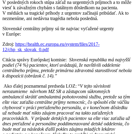
V posledných rokoch stúpa záťaž na urgentných príjmoch a to môže
viesť k závažným chybám s fatálnym dôsledkom na pacienta.
V médiách sa tragické príhody z urgentov začínajú pribúdať. Ak to
nezmeníme, ani nedávna tragédia nebola posledná.
Slovenské centrálny príjmy sú tie najviac vyťažené urgenty
v Európe:
Zdroj:
https://health.ec.europa.eu/system/files/2017-
12/chp_sk_slovak_0.pdf
Citácia správy Európskej komisie:
Slovenská republika má najvyšší
podiel (74 %) pacientov, ktorí uvádzajú, že navštívili oddelenie
centrálneho príjmu, pretože primárna zdravotná starostlivosť nebola
k dispozícii (obrázok č. 14).”
Ako ďalej poznamenal predseda LOZ: “
V tejto súvislosti
nerozumieme návrhom MZ SR a zástupcom súkromných
ambulancií skrátiť ambulantnú pohotovostnú službu, pretože sa tým
ešte viac zaťažia centrálne príjmy nemocníc, čo spôsobí ešte väčšiu
chybovosť v práci preťaženého personálu, a v konečnom dôsledku
už nebude mať nikto záujem pracovať na takto zaťažených
pracoviskách. V prípade detských pacientov sa ešte viac zaťažia už
dnes preťažené a personálne poddimenzované detské oddelenia, čo
bude mať za následok ďalší pokles záujmu mladých lekárov