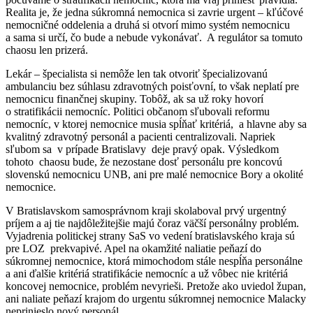
Realita je, že jedna súkromná nemocnica si zavrie urgent – kľúčové
nemocničné oddelenia a druhá si otvorí mimo systém nemocnicu
a sama si určí, čo bude a nebude vykonávať. A regulátor sa tomuto
chaosu len prizerá.
Lekár – špecialista si nemôže len tak otvoriť špecializovanú
ambulanciu bez súhlasu zdravotných poisťovní, to však neplatí pre
nemocnicu finančnej skupiny. Tobôž, ak sa už roky hovorí
o stratifikácii nemocníc. Politici občanom sľubovali reformu
nemocníc, v ktorej nemocnice musia spĺňať kritériá, a hlavne aby sa
kvalitný zdravotný personál a pacienti centralizovali. Napriek
sľubom sa v prípade Bratislavy deje pravý opak. Výsledkom
tohoto chaosu bude, že nezostane dosť personálu pre koncovú
slovenskú nemocnicu UNB, ani pre malé nemocnice Bory a okolité
nemocnice.
V Bratislavskom samosprávnom kraji skolaboval prvý urgentný
príjem a aj tie najdôležitejšie majú čoraz väčší personálny problém.
Vyjadrenia politickej strany SaS vo vedení bratislavského kraja sú
pre LOZ prekvapivé. Apel na okamžité naliatie peňazí do
súkromnej nemocnice, ktorá mimochodom stále nespĺňa personálne
a ani ďalšie kritériá stratifikácie nemocníc a už vôbec nie kritériá
koncovej nemocnice, problém nevyrieši. Pretože ako uviedol župan,
ani naliate peňazí krajom do urgentu súkromnej nemocnice Malacky
neprinieslo nový personál.