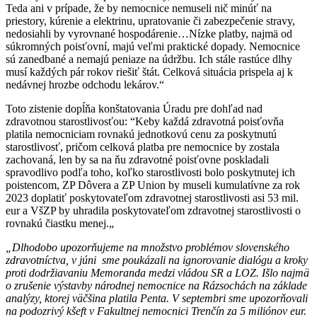
Teda ani v prípade, že by nemocnice nemuseli nič minúť na
priestory, kúrenie a elektrinu, upratovanie či zabezpečenie stravy,
nedosiahli by vyrovnané hospodárenie…Nízke platby, najmä od
súkromných poisťovní, majú veľmi praktické dopady. Nemocnice
sú zanedbané a nemajú peniaze na údržbu. Ich stále rastúce dlhy
musí každých pár rokov riešiť štát. Celková situácia prispela aj k
nedávnej hrozbe odchodu lekárov.“
Toto zistenie dopĺňa konštatovania Úradu pre dohľad nad
zdravotnou starostlivosťou: “Keby každá zdravotná poisťovňa
platila nemocniciam rovnakú jednotkovú cenu za poskytnutú
starostlivosť, pričom celková platba pre nemocnice by zostala
zachovaná, len by sa na ňu zdravotné poisťovne poskladali
spravodlivo podľa toho, koľko starostlivosti bolo poskytnutej ich
poistencom, ZP Dôvera a ZP Union by museli kumulatívne za rok
2023 doplatiť poskytovateľom zdravotnej starostlivosti asi 53 mil.
eur a VšZP by uhradila poskytovateľom zdravotnej starostlivosti o
rovnakú čiastku menej.„
„Dlhodobo upozorňujeme na množstvo problémov slovenského
zdravotníctva, v júni sme poukázali na ignorovanie dialógu a kroky
proti dodržiavaniu Memoranda medzi vládou SR a LOZ. Išlo najmä
o zrušenie výstavby národnej nemocnice na Rázsochách na základe
analýzy, ktorej väčšina platila Penta. V septembri sme upozorňovali
na podozrivý kšeft v Fakultnej nemocnici Trenčín za 5 miliónov eur.