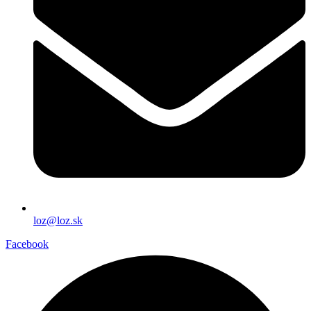
loz@loz.sk
Facebook