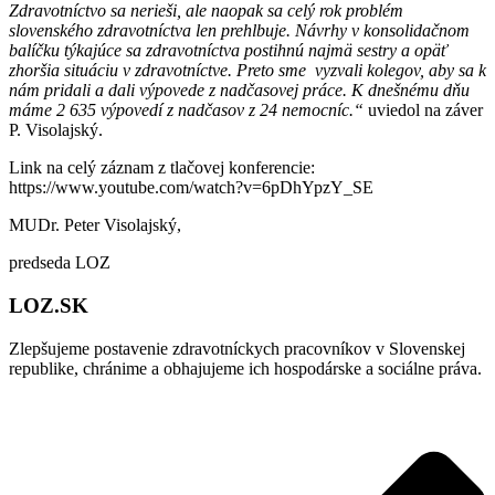
Zdravotníctvo sa nerieši, ale naopak sa celý rok problém
slovenského zdravotníctva len prehlbuje. Návrhy v konsolidačnom
balíčku týkajúce sa zdravotníctva postihnú najmä sestry a opäť
zhoršia situáciu v zdravotníctve. Preto sme vyzvali kolegov, aby sa k
nám pridali a dali výpovede z nadčasovej práce. K dnešnému dňu
máme 2 635 výpovedí z nadčasov z 24 nemocníc.“
uviedol na záver
P. Visolajský.
Link na celý záznam z tlačovej konferencie:
https://www.youtube.com/watch?v=6pDhYpzY_SE
MUDr. Peter Visolajský,
predseda LOZ
LOZ.SK
Zlepšujeme postavenie zdravotníckych pracovníkov v Slovenskej
republike, chránime a obhajujeme ich hospodárske a sociálne práva.