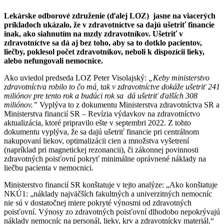
Lekárske odborové združenie (ďalej LOZ) jasne na viacerých
príkladoch ukázalo, že v zdravotníctve sa dajú ušetriť financie
inak, ako siahnutím na mzdy zdravotníkov. Ušetriť v
zdravotníctve sa dá aj bez toho, aby sa to dotklo pacientov,
liečby, poklesol počet zdravotníkov, neboli k dispozícii lieky,
alebo nefungovali nemocnice.
Ako uviedol predseda LOZ Peter Visolajský:
„Keby ministerstvo
zdravotníctva robilo to čo má, tak v zdravotníctve dokáže ušetriť 241
miliónov pre tento rok a budúci rok sa dá ušetriť ďalších 308
miliónov.”
Vyplýva to z dokumentu Ministerstva zdravotníctva SR a
Ministerstva financií SR – Revízia výdavkov na zdravotníctvo
aktualizácia, ktoré pripravilo ešte v septembri 2022. Z tohto
dokumentu vyplýva, že sa dajú ušetriť financie pri centrálnom
nakupovaní liekov, optimalizácii cien a množstva vyšetrení
(napríklad pri magnetickej rezonancii), či zákonnej povinnosti
zdravotných poisťovní pokryť minimálne oprávnené náklady na
liečbu pacienta v nemocnici.
Ministerstvo financií SR konštatuje v tejto analýze: „Ako konštatuje
NKÚ1: „náklady najväčších fakultných a univerzitných nemocníc
nie sú v dostatočnej miere pokryté výnosmi od zdravotných
poisťovní. Výnosy zo zdravotných poisťovní dlhodobo nepokrývajú
náklady nemocníc na personál, lieky, krv a zdravotnícky materiál.“