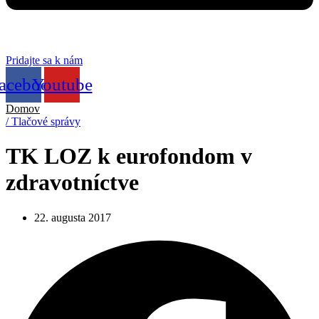
Pridajte sa k nám
acebook
Youtube
Domov
/ Tlačové správy
TK LOZ k eurofondom v
zdravotníctve
22. augusta 2017