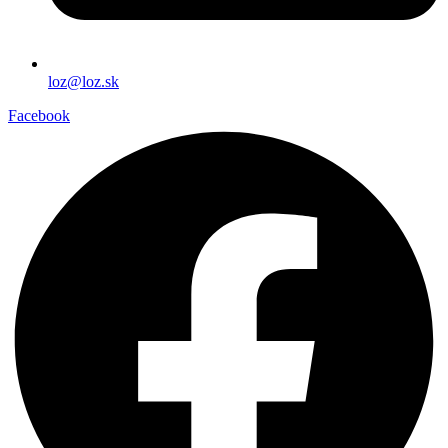
loz@loz.sk
Facebook