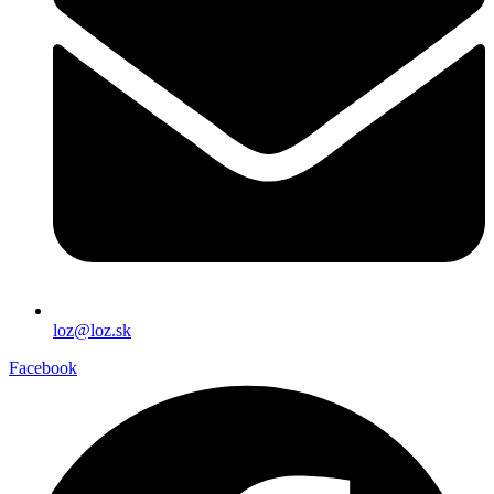
loz@loz.sk
Facebook