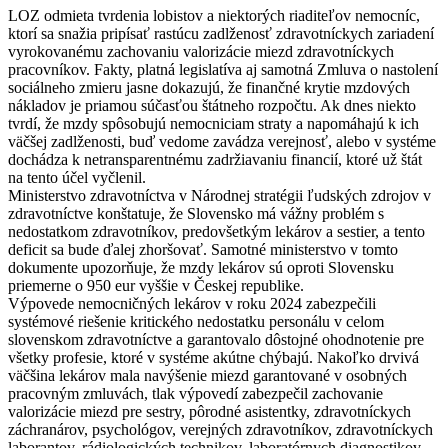
LOZ odmieta tvrdenia lobistov a niektorých riaditeľov nemocníc,
ktorí sa snažia pripísať rastúcu zadlženosť zdravotníckych zariadení
vyrokovanému zachovaniu valorizácie miezd zdravotníckych
pracovníkov. Fakty, platná legislatíva aj samotná Zmluva o nastolení
sociálneho zmieru jasne dokazujú, že finančné krytie mzdových
nákladov je priamou súčasťou štátneho rozpočtu. Ak dnes niekto
tvrdí, že mzdy spôsobujú nemocniciam straty a napomáhajú k ich
väčšej zadlženosti, buď vedome zavádza verejnosť, alebo v systéme
dochádza k netransparentnému zadržiavaniu financií, ktoré už štát
na tento účel vyčlenil.
Ministerstvo zdravotníctva v Národnej stratégii ľudských zdrojov v
zdravotníctve konštatuje, že Slovensko má vážny problém s
nedostatkom zdravotníkov, predovšetkým lekárov a sestier, a tento
deficit sa bude ďalej zhoršovať. Samotné ministerstvo v tomto
dokumente upozorňuje, že mzdy lekárov sú oproti Slovensku
priemerne o 950 eur vyššie v Českej republike.
Výpovede nemocničných lekárov v roku 2024 zabezpečili
systémové riešenie kritického nedostatku personálu v celom
slovenskom zdravotníctve a garantovalo dôstojné ohodnotenie pre
všetky profesie, ktoré v systéme akútne chýbajú. Nakoľko drvivá
väčšina lekárov mala navýšenie miezd garantované v osobných
pracovným zmluvách, tlak výpovedí zabezpečil zachovanie
valorizácie miezd pre sestry, pôrodné asistentky, zdravotníckych
záchranárov, psychológov, verejných zdravotníkov, zdravotníckych
laborantov, rádiologických technikov, laboratórnych diagnostikov,