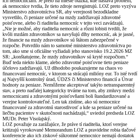
ich nemocniciam. Je preto na mieste otázka, kde nastáva problém,
ak nemocnice tvrdia, že tieto zdroje neregistrujú. LOZ preto vyzýva
Ministerstvo zdravotníctva SR, aby verejnosti bezodkladne
vysvetlilo, či peniaze určené na mzdy zadržiavajú zdravotné
poisťovne, alebo či riaditelia nemocníc v tejto veci zavádzajú.
„Nie je možné, aby riaditelia nemocníc a rôzni lobisti tvrdili, že
kvôli mzdám zdravotníkov sa navyšujú dlhy nemocníc, ak je jasné,
že financie na mzdy zdravotníkov sú štátom zabezpečené v
rozpočte. Potvrdilo nám to samotné ministerstvo zdravotníctva po
tom, ako sme si oficiálne vyžiadali jeho stanovisko 19.2.2026 MZ
SR: „konštatujeme, že mzdy zdravotníkov sú kryté rozpočtom.“
Buď teda niekto klame, alebo zdravotné poisťovne tieto peniaze
účelovo zadržiavajú. Už dlhodobo poukazujeme na chaos vo
financovaní nemocníc, v ktorom sa strácajú milióny eur. To isté tvrdí
aj Najvyšší kontrolný úrad, ÚDZS či Ministerstvo financií a Útvar
hodnoty za peniaze. Nemôžeme akceptovať takýto netransparentný
stav, a preto naďalej kategoricky trváme na tom, aby zmluvy medzi
nemocnicami a zdravotnými poisťovňami boli štandardizované a
verejne kontrolovateľné. Len tak zistíme, ako sú nemocnice
financované za zdravotnú starostlivosť a kde sa peniaze určené na
liečbu pacientov v skutočnosti nachádzajú,“ uviedol predseda LOZ
MUDr. Peter Visolajský.
LOZ považuje za zarážajúce, že práve tí riaditelia, ktorí verejne
kritizujú vyrokované Memorandum LOZ a pravidelne robia tlačové
konferencie ako ich ziskové súkromné nemocnice nemajú dostatok