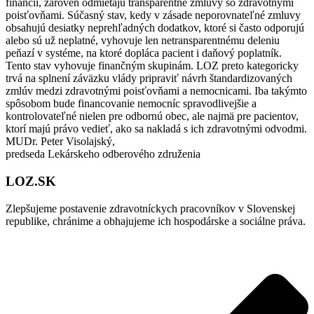
financií, zároveň odmietajú transparentné zmluvy so zdravotnými
poisťovňami. Súčasný stav, kedy v zásade neporovnateľné zmluvy
obsahujú desiatky neprehľadných dodatkov, ktoré si často odporujú
alebo sú už neplatné, vyhovuje len netransparentnému deleniu
peňazí v systéme, na ktoré dopláca pacient i daňový poplatník.
Tento stav vyhovuje finančným skupinám. LOZ preto kategoricky
trvá na splnení záväzku vlády pripraviť návrh štandardizovaných
zmlúv medzi zdravotnými poisťovňami a nemocnicami. Iba takýmto
spôsobom bude financovanie nemocníc spravodlivejšie a
kontrolovateľné nielen pre odbornú obec, ale najmä pre pacientov,
ktorí majú právo vedieť, ako sa nakladá s ich zdravotnými odvodmi.
MUDr. Peter Visolajský,
predseda Lekárskeho odberového združenia
LOZ.SK
Zlepšujeme postavenie zdravotníckych pracovníkov v Slovenskej
republike, chránime a obhajujeme ich hospodárske a sociálne práva.