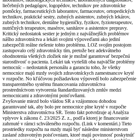
liečebných pedagógov, logopédov, technikov pre zdravotnícke
pomôcky, farmaceutických laborantov, farmaceutov, ortopedických
technikov, praktické sestry, zubných asistentov, zubných lekárov,
zubných technikov, dentálne hygieničky, fyzikov, fyzioterapeutov,
nutričných terapeutov, masérov, sanitárov a asistentov prepravy.
Kritický nedostatok sestier je jedným z najvážnejších problémov
nášho zdravotníctva a lekári svojimi výpoveďami ako jediní
zabezpečili reálne riešenie tohto problému. LOZ svojím postojom
zastupovalo celý zdravotnícky tím, pretože bez adekvátneho
ohodnotenia všetkých zložiek nie je možné garantovať bezpečnú
starostlivosť o pacienta. Lekári tak vyriešili oba najväčšie problémy
nemocníc – nedostatok personálu a garanciu toho, že všetky
nemocnice majú mzdy svojich zdravotníckych zamestnancov kryté
v rozpočte. No kľúčovou požiadavkou výpovedí bolo zabezpečenie
transparentného systému financovania zdravotníctva
prostredníctvom vytvorenia štandardizovaných zmlúv medzi
nemocnicami a zdravotnými poisťovňami.
Zvyšovanie miezd bolo vládou SR a vzájomnou dohodou
garantované tak, aby bolo pre nemocnice plne kryté v rozpočte
Ministerstva zdravotníctva SR. Tento fakt potvrdzuje aj Analýza
vplyvov k zákonu č. 23/2025 Z. z., podľa ktorej je financovanie
zahrnuté v rámci schváleného rozpočtu. (Link v komentári.) Tieto
prostriedky rozpočtu na mzdy majú byť následne ministerstvom
zaslané zdravotným poisťovniam, ktoré majú povinnosť poskytnúť