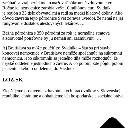
zarábať a vraj perfektne manažovať súkromné zdravotníctvo.
Ročne jej nemocnice zarobia vyše 10 miliónov eur. Svidník
je región s 33 tisíc obyvateľmi a radí sa medzi hladové doliny. Ako
dôvod zavretia tejto pôrodnice Svet zdravia uviedol, že nemá na jej
fungovanie dostatok atestovaných lekárov. …
Bežná pôrodnica s 350 pôrodmi za rok je normálne stratová
a zdravotné poisťovne by ju nemali ani zazmluvniť. …
Aj Bratislava sa môže poučiť zo Svidníka – štát sa pri stavbe
koncovej nemocnice v Bratislave nemôže spoľahnúť na súkromnú
nemocnicu, lebo súkromník sa jedného dňa môže rozhodnúť, že
nejaké oddelenie jednoducho zavrie. A čo potom, kde pôjdu potom
pacienti takéhoto oddelenia, do Viedne?
LOZ.SK
Zlepšujeme postavenie zdravotníckych pracovníkov v Slovenskej
republike, chránime a obhajujeme ich hospodárske a sociálne práva.