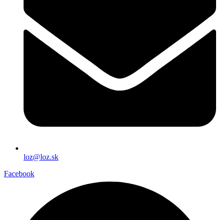
loz@loz.sk
Facebook