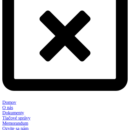
Domov
O nás
Dokumenty
Tlačové správy
Memorandum
Ozvite sa nám