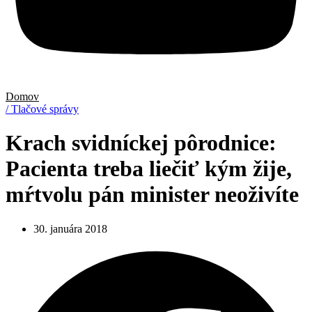
Domov
/ Tlačové správy
Krach svidníckej pôrodnice:
Pacienta treba liečiť kým žije,
mŕtvolu pán minister neoživíte
30. januára 2018