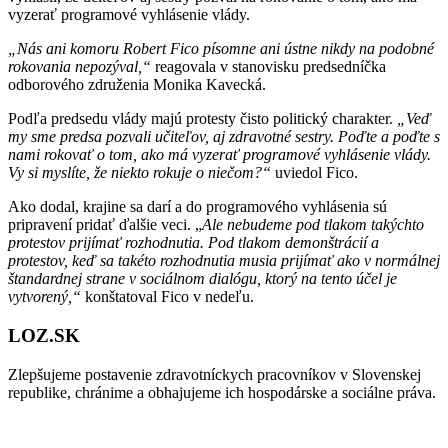
vyzerať programové vyhlásenie vlády.
„Nás ani komoru Robert Fico písomne ani ústne nikdy na podobné
rokovania nepozýval,“
reagovala v stanovisku predsedníčka
odborového združenia Monika Kavecká.
Podľa predsedu vlády majú protesty čisto politický charakter.
„Veď
my sme predsa pozvali učiteľov, aj zdravotné sestry. Poďte a poďte s
nami rokovať o tom, ako má vyzerať programové vyhlásenie vlády.
Vy si myslíte, že niekto rokuje o niečom?“
uviedol Fico.
Ako dodal, krajine sa darí a do programového vyhlásenia sú
pripravení pridať ďalšie veci. „
Ale nebudeme pod tlakom takýchto
protestov prijímať rozhodnutia. Pod tlakom demonštrácií a
protestov, keď sa takéto rozhodnutia musia prijímať ako v normálnej
štandardnej strane v sociálnom dialógu, ktorý na tento účel je
vytvorený,“
konštatoval Fico v nedeľu.
LOZ.SK
Zlepšujeme postavenie zdravotníckych pracovníkov v Slovenskej
republike, chránime a obhajujeme ich hospodárske a sociálne práva.