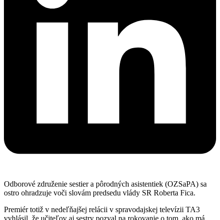
Odborové združenie sestier a pôrodných asistentiek (OZSaPA) sa
ostro ohradzuje voči slovám predsedu vlády SR Roberta Fica.
Premiér totiž v nedeľňajšej relácii v spravodajskej televízii TA3
vyhlásil, že učiteľov aj sestry pozval na rokovanie o tom, ako má