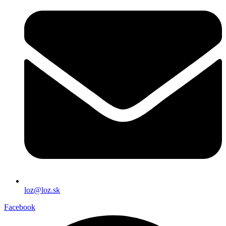
loz@loz.sk
Facebook