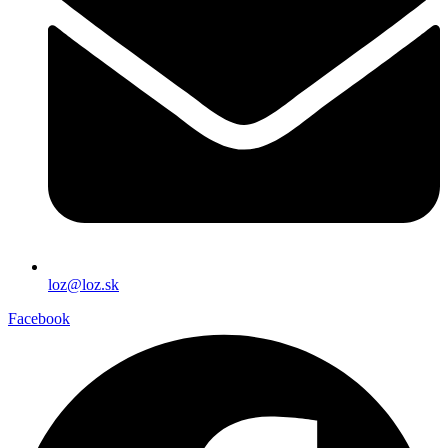
loz@loz.sk
Facebook