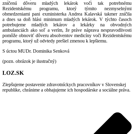
zničenú dôveru mladých lekárok voči tak potrebnému
Rezidentskému programu, ktorý týmito nezmyselnými
obmedzeniami pani exministerka Andrea Kalavská takmer zničila
a dnes sa doň hlási minimum mladých lekárok
. V týchto časoch
potrebujeme mladých lekárov a lekárky na obvodných
ambulanciách ako soľ a verím, že práve náprava nespravodlivosti
pomôže obnoviť dôveru absolventov medicíny voči Rezidentskému
programu, ktorý už odvtedy prešiel zmenou k lepšiemu.
S úctou MUDr. Dominika Senková
(pozn. obrázok je ilustračný)
LOZ.SK
Zlepšujeme postavenie zdravotníckych pracovníkov v Slovenskej
republike, chránime a obhajujeme ich hospodárske a sociálne práva.