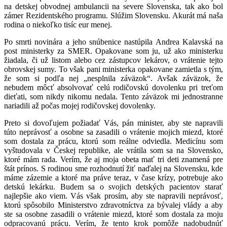
na detskej obvodnej ambulancii na severe Slovenska, tak ako bol
zámer Rezidentského programu. Slúžim Slovensku. Akurát má naša
rodina o niekoľko tisíc eur menej.
Po smrti novinára a jeho snúbenice nastúpila Andrea Kalavská na
post ministerky za SMER. Opakovane som ju, už ako ministerku
žiadala, či už listom alebo cez zástupcov lekárov, o vrátenie tejto
obrovskej sumy. To však pani ministerka opakovane zamietla s tým,
že som si podľa nej „nesplnila záväzok“. Avšak záväzok, že
nebudem môcť absolvovať celú rodičovskú dovolenku pri treťom
dieťati, som nikdy nikomu nedala. Tento záväzok mi jednostranne
nariadili až počas mojej rodičovskej dovolenky.
Preto si dovoľujem požiadať Vás, pán minister, aby ste napravili
túto neprávosť a osobne sa zasadili o vrátenie mojich miezd, ktoré
som dostala za prácu, ktorú som reálne odviedla. Medicínu som
vyštudovala v Českej republike, ale vrátila som sa na Slovensko,
ktoré mám rada. Verím, že aj moja obeta mať tri deti znamená pre
štát prínos. S rodinou sme rozhodnutí žiť naďalej na Slovensku, kde
máme zázemie a ktoré ma práve teraz, v čase krízy, potrebuje ako
detskú lekárku. Budem sa o svojich detských pacientov starať
najlepšie ako viem.
Vás však prosím, aby ste napravili neprávosť,
ktorú spôsobilo Ministerstvo zdravotníctva za bývalej vlády a aby
ste sa osobne zasadili o vrátenie miezd, ktoré som dostala za moju
odpracovanú prácu. Verím, že tento krok pomôže nadobudnúť