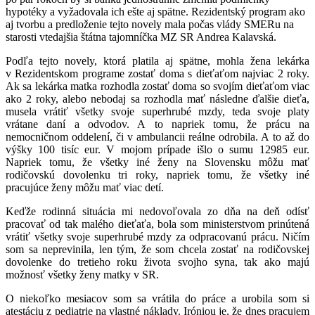
hypotéky a vyžadovala ich ešte aj spätne. Rezidentský program ako
aj tvorbu a predloženie tejto novely mala počas vlády SMERu na
starosti vtedajšia štátna tajomníčka MZ SR Andrea Kalavská.
Podľa tejto novely, ktorá platila aj spätne, mohla žena lekárka
v Rezidentskom programe zostať doma s dieťaťom najviac 2 roky.
Ak sa lekárka matka rozhodla zostať doma so svojím dieťaťom viac
ako 2 roky, alebo nebodaj sa rozhodla mať následne ďalšie dieťa,
musela vrátiť všetky svoje superhrubé mzdy, teda svoje platy
vrátane daní a odvodov. A to napriek tomu, že prácu na
nemocničnom oddelení, či v ambulancii reálne odrobila. A to až do
výšky 100 tisíc eur. V mojom prípade išlo o sumu 12985 eur.
Napriek tomu, že všetky iné ženy na Slovensku môžu mať
rodičovskú dovolenku tri roky, napriek tomu, že všetky iné
pracujúce ženy môžu mať viac detí.
Keďže rodinná situácia mi nedovoľovala zo dňa na deň odísť
pracovať od tak malého dieťaťa, bola som ministerstvom prinútená
vrátiť všetky svoje superhrubé mzdy za odpracovanú prácu.
Ničím
som sa neprevinila, len tým, že som chcela zostať na rodičovskej
dovolenke do tretieho roku života svojho syna, tak ako majú
možnosť všetky ženy matky v SR.
O niekoľko mesiacov som sa vrátila do práce a urobila som si
atestáciu z pediatrie na vlastné náklady. Iróniou je, že dnes pracujem