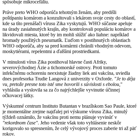
spôsobuje mikrocefáliu.
Práve preto WHO odporúča tehotným ženám, aby predišli
poštípaniu komárom a konzultovali s lekárom svoje cesty do oblastí,
kde sa títo prenášači vírusu Zika vyskytujú. WHO súčasne apeluje
na úrady zasiahnutých krajín, aby kontrolovali populáciu komárov a
likvidovali miesta, ktoré by im mohli slúžiť ako liahne: napríklad
hromady použitých pneumatík. Ľuďom v postihnutých oblastiach
WHO odporúča, aby sa pred komármi chránili vhodným odevom,
moskytiérami, repelentmi a ďalšími prostriedkami.
V minulosti vírus Zika postihoval hlavne časti Afriky,
severovýchodnej Ázie a tichomorské ostrovy. Proti tomuto
infekčnému ochoreniu neexistuje žiadny liek ani vakcína, uviedla
dnes profesorka Trudie Langová z univerzity v Oxforde.
"Je to déja
vu, pretože presne toto isté sme hovorili s súvislosti s ebolou,
"
vyhlásila a vyslovila sa za čo najrýchlejšie vyvinutie účinnej
očkovacej látky.
Výskumné centrum Instituto Butantan v brazílskom Sao Paule, ktoré
je momentálne zrejme najďalej pri výskume vírusu Zika, minulý
týždeň oznámilo, že vakcínu proti nemu plánuje vyvinúť v
"rekordnom čase".
Jeho vedenie však toto vyhlásenie neskôr
korigovalo so spresnením, že celý vývojový proces zaberie tri až päť
rokov.