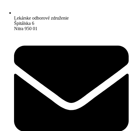
Lekárske odborové združenie
Špitálska 6
Nitra 950 01