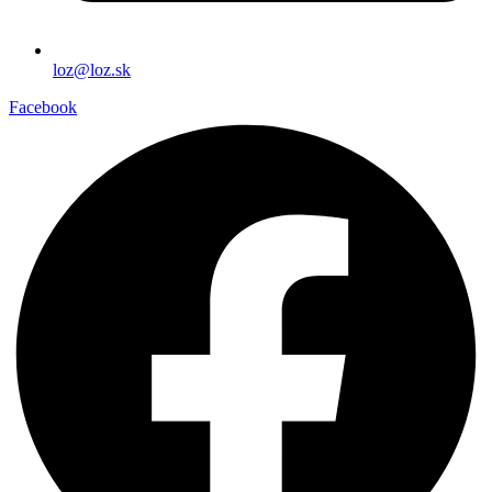
loz@loz.sk
Facebook