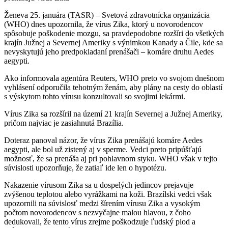
Ženeva 25. januára (TASR) – Svetová zdravotnícka organizácia
(WHO) dnes upozornila, že vírus Zika, ktorý u novorodencov
spôsobuje poškodenie mozgu, sa pravdepodobne rozšíri do všetkých
krajín Južnej a Severnej Ameriky s výnimkou Kanady a Čile, kde sa
nevyskytujú jeho predpokladaní prenášači – komáre druhu Aedes
aegypti.
Ako informovala agentúra Reuters, WHO preto vo svojom dnešnom
vyhlásení odporučila tehotným ženám, aby plány na cesty do oblastí
s výskytom tohto vírusu konzultovali so svojimi lekármi.
Vírus Zika sa rozšíril na území 21 krajín Severnej a Južnej Ameriky,
pričom najviac je zasiahnutá Brazília.
Doteraz panoval názor, že vírus Zika prenášajú komáre Aedes
aegypti, ale bol už zistený aj v sperme. Vedci preto pripúšťajú
možnosť, že sa prenáša aj pri pohlavnom styku. WHO však v tejto
súvislosti upozorňuje, že zatiaľ ide len o hypotézu.
Nakazenie vírusom Zika sa u dospelých jedincov prejavuje
zvýšenou teplotou alebo vyrážkami na koži. Brazílski vedci však
upozornili na súvislosť medzi šírením vírusu Zika a vysokým
počtom novorodencov s nezvyčajne malou hlavou, z čoho
dedukovali, že tento vírus zrejme poškodzuje ľudský plod a