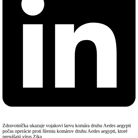
Zdravotníčka ukazuje vojakovi larvu komára druhu Aedes aegypti
počas operácie proti šíreniu komárov druhu Aedes aegypti, ktoré
prenášajú vírus Zika