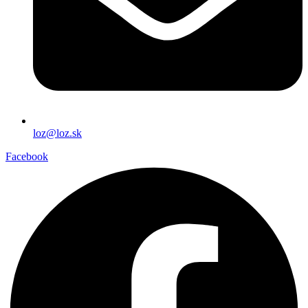
loz@loz.sk
Facebook