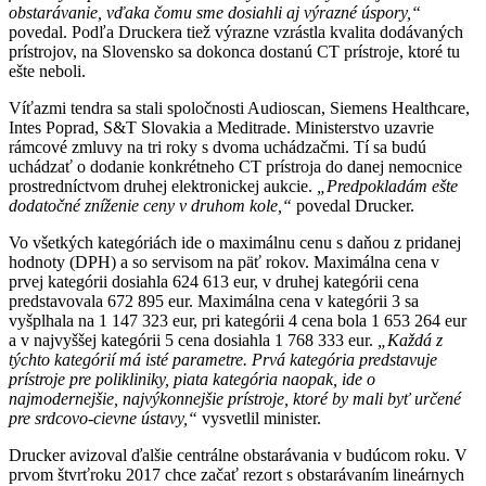
obstarávanie, vďaka čomu sme dosiahli aj výrazné úspory,“
povedal. Podľa Druckera tiež výrazne vzrástla kvalita dodávaných
prístrojov, na Slovensko sa dokonca dostanú CT prístroje, ktoré tu
ešte neboli.
Víťazmi tendra sa stali spoločnosti Audioscan, Siemens Healthcare,
Intes Poprad, S&T Slovakia a Meditrade. Ministerstvo uzavrie
rámcové zmluvy na tri roky s dvoma uchádzačmi. Tí sa budú
uchádzať o dodanie konkrétneho CT prístroja do danej nemocnice
prostredníctvom druhej elektronickej aukcie.
„Predpokladám ešte
dodatočné zníženie ceny v druhom kole,“
povedal Drucker.
Vo všetkých kategóriách ide o maximálnu cenu s daňou z pridanej
hodnoty (DPH) a so servisom na päť rokov. Maximálna cena v
prvej kategórii dosiahla 624 613 eur, v druhej kategórii cena
predstavovala 672 895 eur. Maximálna cena v kategórii 3 sa
vyšplhala na 1 147 323 eur, pri kategórii 4 cena bola 1 653 264 eur
a v najvyššej kategórii 5 cena dosiahla 1 768 333 eur.
„Každá z
týchto kategórií má isté parametre. Prvá kategória predstavuje
prístroje pre polikliniky, piata kategória naopak, ide o
najmodernejšie, najvýkonnejšie prístroje, ktoré by mali byť určené
pre srdcovo-cievne ústavy,“
vysvetlil minister.
Drucker avizoval ďalšie centrálne obstarávania v budúcom roku. V
prvom štvrťroku 2017 chce začať rezort s obstarávaním lineárnych