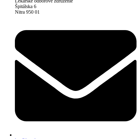
Lekárske odborové združenie
Špitálska 6
Nitra 950 01