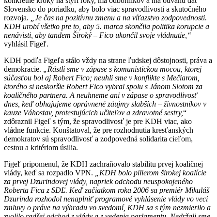
konkrétne kroky na štyri roky, má odborníkov a má odvahu dať
Slovensko do poriadku, aby bolo viac spravodlivosti a skutočného
rozvoja.
„Je čas na pozitívnu zmenu a na víťazstvo zodpovednosti.
KDH urobí všetko pre to, aby 5. marca skončila politika korupcie a
nenávisti, aby tandem Široký – Fico ukončil svoje vládnutie,“
vyhlásil Figeľ.
KDH podľa Figeľa stálo vždy na strane ľudskej dôstojnosti, práva a
demokracie.
„Rástli sme v zápase s komunistickou mocou, ktorej
súčasťou bol aj Robert Fico; neuhli sme v konflikte s Mečiarom,
ktorého si neskoršie Robert Fico vybral spolu s Jánom Slotom za
koaličného partnera. A neuhneme ani v zápase o spravodlivosť
dnes, keď obhajujeme oprávnené záujmy slabších – živnostníkov v
kauze Váhostav, protestujúcich učiteľov a zdravotné sestry,
“
zdôraznil Figeľ s tým, že spravodlivosť je pre KDH viac, ako
vládne funkcie. Konštatoval, že pre rozhodnutia kresťanských
demokratov sú spravodlivosť a zodpovedná solidarita cieľom,
cestou a kritériom úsilia.
Figeľ pripomenul, že KDH zachraňovalo stabilitu prvej koaličnej
vlády, keď sa rozpadlo VPN.
„KDH bolo pilierom širokej koalície
za prvej Dzurindovej vlády, napriek odchodu neuspokojeného
Roberta Fica z SDĽ. Keď začiatkom roka 2006 sa premiér Mikuláš
Dzurinda rozhodol nenaplniť programové vyhlásenie vlády vo veci
zmluvy o práve na výhradu vo svedomí, KDH sa s tým nezmierilo a
zvolilo radšej odchod z vlády a z vedenia parlamentu. Nedržali sme