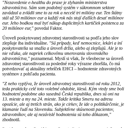
"Nezavedenie e-healthu do praxe je zlyhaním ministerstva
zdravotníctva. Sám som podobný systém v súkromnom sektore
zavádzal a zvládli sme to za rok a necelé tri milióny eur. Ten štátny
stál už 50 miliónov eur a každý rok nás stojí ďalších desať miliónov
eur. Jeho bodkou mal byť nákup duplicitných kartičiek poistenca za
20 miliónov eur,"
povedal Faktor.
Úroveň poskytovanej zdravotnej starostlivosti sa podľa jeho slov
zlepšuje iba individuálne.
"Sú prípady, keď nemocnice, lekári a iní
poskytovatelia sa snažia a úroveň držia, alebo aj zlepšujú. Ale je to
nie vďaka, ale napriek celkovému smerovaniu slovenského
zdravotníctva,"
poznamenal. Myslí si však, že všeobecne sa úroveň
zdravotnej starostlivosti za posledné roky výrazne zhoršila, čo má
potvrdzovať aj aktuálny rebríček EHCI – hodnotenie zdravotných
systémov z pohľadu pacienta.
"Z neho vyplýva, že úroveň zdravotnej starostlivosti od roku 2012,
teda prakticky celé toto volebné obdobie, klesá. Kým vtedy sme boli
hodnotení podobne ako susedná Česká republika, dnes sú oni na
13. mieste a my na 24. mieste. Takže kritika Smeru na adresu
opozície, ale aj tretích strán, ako je cirkev, že ide o politikárčenie, je
klamanie ľudí na Slovensku. Subjektívne skúsenosti pacientov,
zdravotníkov, ale aj nezávislé hodnotenia sú toho dôkazom,"
zhodnotil.