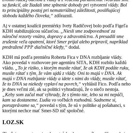
sa funkcií, ale žiadali sme splnenie dohody pri vytvorení vlády. Bol
to principiálny postoj pri nemateriálnej záležitosti, posilňujúcej
slobodu každého človeka,“
zdôraznil.
Aj v ostatnej koalícii premiérky Ivety Radičovej bolo podľa Figeľa
KDH stabilizujúcou súčasťou.
„Niesli sme zodpovednosť za
náročné rezorty vnútra, dopravy a zdravotníctva. A presadili sme
zrušenie veľa opatrení, ktoré Smer prijal alebo pripravil, napríklad
predražené PPP diaľničné kšefty,“
dodal.
KDH má podľa premiéra Roberta Fica v DNA rozbíjanie vlády.
Ako povedal v rozhovore pre agentúru SITA, KDH rozbilo každú
vládu.
„To je riziko, s ktorým musíte rátať, že ak KDH podáte ruku,
musíte rátať s tým, že vám ujdú z vlády. Oni to majú v DNA. Ak
majú v DNA rozbíjanie vlády a idete s nimi do vlády, musíte rátať,
že to DNA sa niekedy vyplaví na povrch,“
vyhlásil Fico. Podľa neho
je dnes veľmi zlé, ak sa politici vyhradzujú, že o niečo nestoja.
„Keby som začal mať výhrady, že s týmto nie, lebo sa mi nepáči,
kam sa dostaneme. Ľudia vo voľbách rozhodnú. Sadneme si,
porozprávame sa,“
povedal s tým, že sú v politike aj pošahanci, s
ktorými nechce mať Smer-SD nič spoločné.
LOZ.SK