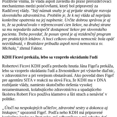
Pozitívne vníma, že vláda aspoň zaviedla do praxe prerozdeľovací
mechanizmus medzi poisťovňami, ktorý bol pripravený za
Radičovej vlády.
"Istý náznak snahy je aj prijatie stratégie rozvoja
slovenského zdravotníctva. Problém je, že k nej vláda už neprijala
konkrétne opatrenia na jej naplnenie. Určite dobrou správou je aj
to, že sa pokračovalo v referencovaní cien liekov, na druhej strane
sa mu nepodarilo zabezpečiť dostupnosť liekov pre slovenského
pacienta. Treba povedať, že posun vpred je aj rezidenčný program
pre praktických lekárov. A hoci celkovo obnova nemocníc bola opäť
nezvládnutá, v Bratislave pribudla aspoň nová nemocnica sv.
Michala,"
zhrnul Faktor.
KDH Ficovi prekáža, lebo sa vzoprelo okrádaniu ľudí
Robertovi Ficovi KDH podľa predsedu hnutia Jána Figeľa prekáža,
lebo sa vzoprelo okrádaniu ľudí a živnostníkov pri výstavbe diaľnic,
v zdravotníctve a pri verejnom obstarávaní. Ako povedal dnes Figeľ
pre agentúru SITA v reakcii na slová Fica, že KDH ma v DNA
rozbíjanie vlády, namiesto skutočného riešenia vysokej
nezamestnanosti, kolabujúceho zdravotníctva a upadajúceho
školstva Robert Fico používa klamstvo a šíri strach a nenávisť v
politike.
„Útočí na nespokojných učiteľov, zdravotné sestry a dokonca aj
biskupov,
“ upozornil Figeľ. Podľa neho KDH má pripravené