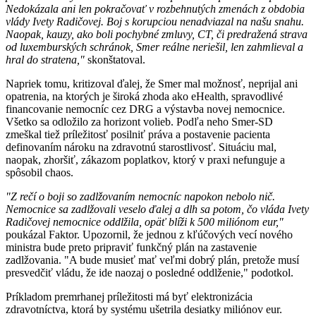
Nedokázala ani len pokračovať v rozbehnutých zmenách z obdobia
vlády Ivety Radičovej. Boj s korupciou nenadviazal na našu snahu.
Naopak, kauzy, ako boli pochybné zmluvy, CT, či predražená strava
od luxemburských schránok, Smer reálne neriešil, len zahmlieval a
hral do stratena,"
skonštatoval.
Napriek tomu, kritizoval ďalej, že Smer mal možnosť, neprijal ani
opatrenia, na ktorých je široká zhoda ako eHealth, spravodlivé
financovanie nemocníc cez DRG a výstavba novej nemocnice.
Všetko sa odložilo za horizont volieb. Podľa neho Smer-SD
zmeškal tiež príležitosť posilniť práva a postavenie pacienta
definovaním nároku na zdravotnú starostlivosť. Situáciu mal,
naopak, zhoršiť, zákazom poplatkov, ktorý v praxi nefunguje a
spôsobil chaos.
"Z rečí o boji so zadlžovaním nemocníc napokon nebolo nič.
Nemocnice sa zadlžovali veselo ďalej a dlh sa potom, čo vláda Ivety
Radičovej nemocnice oddlžila, opäť blíži k 500 miliónom eur,"
poukázal Faktor. Upozornil, že jednou z kľúčových vecí nového
ministra bude preto pripraviť funkčný plán na zastavenie
zadlžovania. "A bude musieť mať veľmi dobrý plán, pretože musí
presvedčiť vládu, že ide naozaj o posledné oddlženie," podotkol.
Príkladom premrhanej príležitosti má byť elektronizácia
zdravotníctva, ktorá by systému ušetrila desiatky miliónov eur.