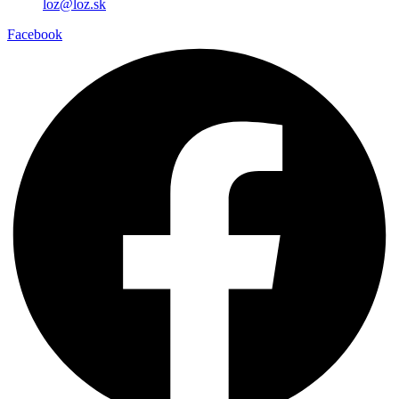
loz@loz.sk
Facebook