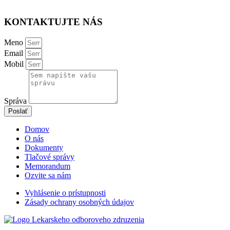
KONTAKTUJTE NÁS
Meno
Email
Mobil
Správa
Poslať
Domov
O nás
Dokumenty
Tlačové správy
Memorandum
Ozvite sa nám
Vyhlásenie o prístupnosti
Zásady ochrany osobných údajov