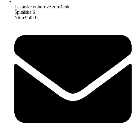
Lekárske odborové združenie
Špitálska 6
Nitra 950 01