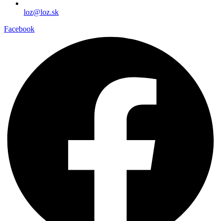
loz@loz.sk
Facebook