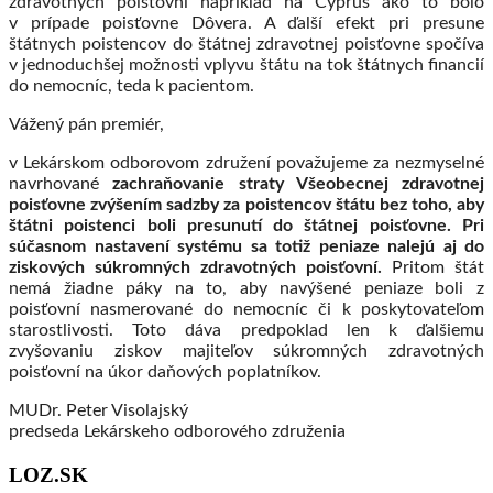
zdravotných poisťovní napríklad na Cyprus ako to bolo
v prípade poisťovne Dôvera. A ďalší efekt pri presune
štátnych poistencov do štátnej zdravotnej poisťovne spočíva
v jednoduchšej možnosti vplyvu štátu na tok štátnych financií
do nemocníc, teda k pacientom.
Vážený pán premiér,
v Lekárskom odborovom združení považujeme za nezmyselné
navrhované
zachraňovanie straty Všeobecnej zdravotnej
poisťovne zvýšením sadzby za poistencov štátu bez toho, aby
štátni poistenci boli presunutí do štátnej poisťovne. Pri
súčasnom nastavení systému sa totiž peniaze nalejú aj do
ziskových súkromných zdravotných poisťovní.
Pritom štát
nemá žiadne páky na to, aby navýšené peniaze boli z
poisťovní nasmerované do nemocníc či k poskytovateľom
starostlivosti. Toto dáva predpoklad len k ďalšiemu
zvyšovaniu ziskov majiteľov súkromných zdravotných
poisťovní na úkor daňových poplatníkov.
MUDr. Peter Visolajský
predseda Lekárskeho odborového združenia
LOZ.SK