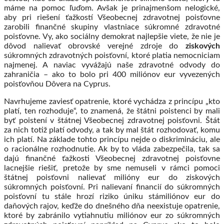
máme na pomoc ľuďom. Avšak je prinajmenšom nelogické,
aby pri riešení ťažkostí Všeobecnej zdravotnej poisťovne
zarobili finančné skupiny vlastniace súkromné zdravotné
poisťovne. Vy, ako sociálny demokrat najlepšie viete, že nie je
dôvod nalievať obrovské verejné zdroje do
ziskových
súkromných zdravotných poisťovní, ktoré platia nemocniciam
najmenej. A naviac vyvážajú naše zdravotné odvody do
zahraničia – ako to bolo pri 400 miliónov eur vyvezených
poisťovňou Dôvera na Cyprus.
Navrhujeme zaviesť opatrenie, ktoré vychádza z princípu „kto
platí, ten rozhoduje“, to znamená, že štátni poistenci by mali
byť poistení v štátnej Všeobecnej zdravotnej poisťovni. Štát
za nich totiž platí odvody, a tak by mal štát rozhodovať, komu
ich platí. Na základe tohto princípu nejde o diskrimináciu, ale
o racionálne rozhodnutie. Ak by to vláda zabezpečila, tak sa
dajú finančné ťažkosti Všeobecnej zdravotnej poisťovne
lacnejšie riešiť, pretože by sme nemuseli v rámci pomoci
štátnej poisťovni nalievať milióny eur do ziskových
súkromných poisťovní. Pri nalievaní financií do súkromných
poisťovní tu stále hrozí riziko úniku stámiliónov eur do
daňových rajov, keďže do dnešného dňa neexistuje opatrenie,
ktoré by zabránilo vytiahnutiu miliónov eur zo súkromných