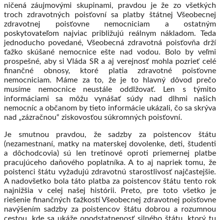
ničená záujmovými skupinami, pravdou je že zo všetkých
troch zdravotných poisťovní sa platby štátnej Všeobecnej
zdravotnej poisťovne nemocniciam a ostatným
poskytovateľom najviac približujú reálnym nákladom. Teda
jednoducho povedané, Všeobecná zdravotná poisťovňa drží
ťažko skúšané nemocnice ešte nad vodou. Bolo by veľmi
prospešné, aby si Vláda SR a aj verejnosť mohla pozrieť celé
finančné obnosy, ktoré platia zdravotné poisťovne
nemocniciam. Máme za to, že je to hlavný dôvod prečo
musíme nemocnice neustále oddlžovať. Len s týmito
informáciami sa môžu vynášať súdy nad dlhmi našich
nemocníc a občanom by tieto informácie ukázali, čo sa skrýva
nad „zázračnou“ ziskovosťou súkromných poisťovní.
Je smutnou pravdou, že sadzby za poistencov štátu
(nezamestnaní, matky na materskej dovolenke, deti, študenti
a dôchodcovia) sú len tretinové oproti priemernej platbe
pracujúceho daňového poplatníka. A to aj napriek tomu, že
poistenci štátu vyžadujú zdravotnú starostlivosť najčastejšie.
A nadovšetko bola táto platba za poistencov štátu tento rok
najnižšia v celej našej histórii. Preto, pre toto všetko je
riešenie finančných ťažkostí Všeobecnej zdravotnej poisťovne
navýšením sadzby za poistencov štátu dobrou a rozumnou
cestou, kde sa ukáže opodstatnenosť silného štátu, ktorý tu