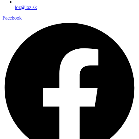
loz@loz.sk
Facebook