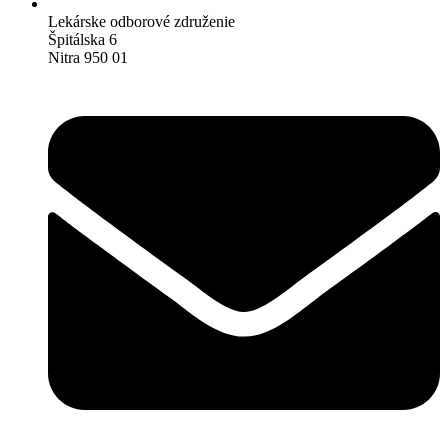
Lekárske odborové združenie
Špitálska 6
Nitra 950 01