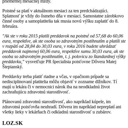
priemernej mesačnej mzdy.
Poistné sa platí v aktuálnom mesiaci za ten predchádzajúci.
Splatnosť je vždy do ôsmeho dňa v mesiaci. Samostatne zárobkovo
činné osoby a samoplatitelia tak musia novú výšku zaplatiť do 8.
februára.
"Ak ste v roku 2015 platili preddavok na poistné od 57,68 do 60,06
eura, respektíve, ak ste osoba so zdravotným postihnutím a platili ste
v rozpätí od 28,84 do 30,03 eura, v roku 2016 budete uhrádzať
preddavok najmenej 60,06 eura, respektíve sumu 30,03 eura, ak ste
osoba so zdravotným postihnutím, t. j. polovicu zo štandardnej výšky
preddavku,"
vysvetľuje PR špecialista poisťovne Dôvera Matej
Štepianský.
Preddavky treba platiť riadne a včas, v opačnom prípade sa
nedisciplinovaní platitelia môžu objaviť v zozname dlžníkov. Tí
majú u lekára či v nemocnici nárok iba na neodkladnú život
zachraňujúcu zdravotnú starostlivosť.
Plánovanú zdravotnú starostlivosť, ako napríklad kúpele, im
zdravotná poisťovňa neuhradí. Dôvera im napríklad nepreplatí ani
všetky lieky v lekárňach či odkladnú starostlivosť u zubárov.
LOZ.SK