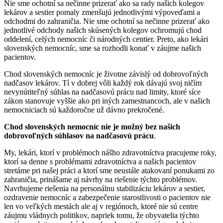
Nie sme ochotní sa nečinne prizerať ako sa rady našich kolegov
lekárov a sestier pomaly zmenšujú jednotlivými výpoveďami a
odchodmi do zahraničia. Nie sme ochotní sa nečinne prizerať ako
jednotlivé odchody našich skúsených kolegov ochromujú chod
oddelení, celých nemocníc či národných centier. Preto, ako lekári
slovenských nemocníc, sme sa rozhodli konať v záujme našich
pacientov.
Chod slovenských nemocníc je životne závislý od dobrovoľných
nadčasov lekárov. Tí v dobrej vôli každý rok dávajú svoj ničím
nevynútiteľný súhlas na nadčasovú prácu nad limity, ktoré síce
zákon stanovuje vyššie ako pri iných zamestnancoch, ale v našich
nemocniciach sú každoročne už dávno prekročené.
Chod slovenských nemocníc nie je možný bez našich
dobrovoľných súhlasov na nadčasovú prácu
.
My, lekári, ktorí v problémoch nášho zdravotníctva pracujeme roky,
ktorí sa denne s problémami zdravotníctva a našich pacientov
stretáme pri našej práci a ktorí sme neustále atakovaní ponukami zo
zahraničia, prinášame aj návrhy na riešenie týchto problémov.
Navrhujeme riešenia na personálnu stabilizáciu lekárov a sestier,
ozdravenie nemocníc a zabezpečenie starostlivosti o pacientov nie
len vo veľkých mestách ale aj v regiónoch, ktoré nie sú centre
záujmu vládnych politikov, napriek tomu, že obyvatelia týchto