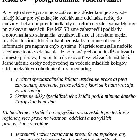
Aj v tejto sfére významne zaostávame a dôsledkom je stav, kde
mladý lekár pre výhodnejšie vzdelávanie odchádza radšej do
cudziny. Lekári pripravili podklady na reformu vzdelávania lekárov
pri získavaní atestácií. Pre MZ SR sme zabezpečili podklady
a porovnania zo zahraničia, zrealizovali sme aj prieskum medzi
mladými lekármi, ktorý odhalil nedostatky a priniesol cenné
informácie pre nápravu chýb systému. Napriek tomu stále nedošlo
k reforme tohto vzdelávania. Je potrebné prehodnotiť dĺžku trvania
a miesto prípravy, flexibilitu a ústretovosť vzdelávacích inštitúcií.
Jasné určenie osoby zodpovednej za vedenie mladších kolegov,
s ich adekvátnym ohodnotením za mentoring.
V rámci špecializačného štúdia: uznávanie praxe aj pred
zaradením, uznávanie praxe lekárov, ktorí sa k nám vracajú
zo zahraničia.
Skrátenie dĺžky špecializačného štúdia podľa minima daného
Európskou komisiou.
III. Skrátenie cirkulácií na najvyšších pracoviskách pre lekárov z
regiónov, viac praxe na vlastnom oddelení a na vyšších
pracoviskách v regióne.
Teoretickú zložku vzdelávania presunúť do regiónov, aby
lekári neustále nevypadávali z práce v regionálnych