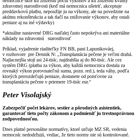
nemocnice skôr ku zníženiu počtu výkonov a ku zníženiu kvality
zdravotnej starostlivosti (keď má nemocnica ušetriť, akceptuje
preddavkovú platbu, nepoužije ju na výkony, ale na povedzme na
akútnu rekonštrukciu a tak tlačí na znižovanie výkonov, aby ostali
peniaze aj na iné výdavky)
*aktuálne nastavené DRG naďalej často nepokrýva ani materiálne
náklady na zdravotnú starostlivosť
Príklad, vyjadrenie riaditeľky FN BB, pani Lapunikováej,
v rozhovore pre Dennik N: „Transplantácia pečene je veľmi drahá.
Najlacnejšia stojí asi 24-tisíc, najdrahšia aj do 80-tisíc. Ale cez
systém DRG (platba za výkon, aby každá nemocnica dostala za
rovnaký výkon porovnateľnú sumu, pozn. red.), teda váhy, podľa
ktorých prerozdeľujú peniaze, dostanete od poisťovne za
transplantáciu pečene v priemere 19-tisíc eur.“
Peter Visolajský
Zabezpečiť počet lekárov, sestier a pôrodných asistentiek,
garantovať tieto počty zákonom a podmieniť ju trestnoprávnou
zodpovednosťou.
Dnes platné personálne normatívy, ktoré určuje MZ SR, vedenia
nemocníc nedodržujú, vediac, že tieto normy nie sú kontrolované.