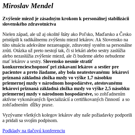
Miroslav Mendel
Zvýšenie miezd je zásadným krokom k personálnej stabilizácii
slovenského zdravotníctva
Nielen západ, ale už aj okolité štáty ako Poľsko, Maďarsko a Česko
pristúpili k radikálnemu zvýšeniu miezd lekárov. Ak Slovensko na
túto situáciu adekvátne nezareaguje, zdravotný systém sa personálne
zrúti. Otázka už preto nestojí tak, či si lekári alebo sestry zaslúžia
alebo nezaslúžia zvýšenie miezd, ale či budeme alebo nebudeme
mať lekárov a sestry.
Slovensko nesmie stratiť
konkurencieschopnosť pri získavaní lekárov a sestier pre
pacientov a preto žiadame, aby bola neatestovanému lekárovi
priznaná základná zložka mzdy vo výške 1,7 násobku
priemernej mzdy v národnom hospodárstve, atestovanému
lekárovi priznaná základná zložka mzdy vo výške 2,5 násobku
priemernej mzdy v národnom hospodárstve,
so zohľadnením
aktívne vykonávaných špecializácií a certifikovaných činností a so
zohľadnením dĺžky praxe.
Vyzývame všetkých kolegov lekárov aby naše požiadavky podporili
a pridali sa svojím podpisom.
Podklady na tlačovú konferenciu