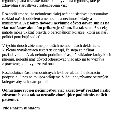
regiónov platia rovnaké dane ako obyvatelia regiónov, kde je
zdravotná starostlivosť zabezpečená viac.
Rozhodli sme sa, že nebudeme ďalej nečinne sledovať personálny
rozklad našich oddelení a nemocníc a nečinnosť vlády a
ministerstva.
A z tohto dôvodu nevidíme dôvod dávať súhlas na
viac nadčasov ako nám prikazuje zákon.
Iba tak sa totiž v celej
nahote môže ukázať pravda o personálnom kolapse, ktorú asi naši
politici potrebujú vidieť.
V týchto dňoch zbierame po našich nemocniciach deklarácie.
V týchto vyhláseniach lekári deklarujú, že stoja za našimi
požiadavkami. A ak nebudú podniknuté aspoň základné kroky k ich
plneniu, nebudú mať dôvod odpracovať viac ako im to vyplýva
z pracovnej zmluvy a zo zákona.
Rozhodujúca časť nemocničných lekárov už danú deklaráciu
podpísala. Dnes na to upozorňujeme Vládu a vyzývame ostatných
kolegov aby sa k nám pridali.
Odmietame svojou nečinnosťou viac akceptovať rozklad nášho
zdravotníctva a tak sa neustále zhoršujúce podmienky našich
pacientov.
Nie s naším súhlasom.