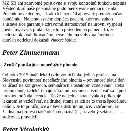
MZ SR ani zdravotné poisťovne si svoju kontrolnú funkciu neplnia.
Výsledok sú naše personálne poddimenzované nemocnice ako
Potemkinove dediny, tak ako ich označil aj bývalý premiér počas
pandémie. Na tento systém dopláca pacient, ktorému zákon
a ústava síce garantuje zdravotnú starostlivosť na úrovni vyspelej
medicíny, avšak prakticky je toto právo len na papieri. To, že
nedostatok kvalifikovaného personálu má vplyv na úmrtnosť
daných oddelení dokázali viaceré štúdie.
Peter Zimmermann
Zrušiť ponižujúce nepeňažné plnenie.
Od roku 2015 majú lekári (zdravotníci) ako jediná profesia na
Slovensku povinnosť nepeňažného plnenia – povinnosť platiť daň
za účasť na kongresoch, seminároch a ostatnom vzdelávaní. Treba
pripomenúť, že lekári majú zákonnú povinnosť vzdelávať sa – pod
hrozbou odňatia licencie. Takže na jednej strane zákon prikazuje
lekárom sa vzdelávať, na druhej strane sa ich za to trestá špeciálnou
daňou. Je to ponižujúce a hlavne diskriminujúce, vzhľadom, že
žiadna iná profesia také niečo nepozná (IT, stavebný sektor… …
sudcovia, právnici).
Peter Visolajský