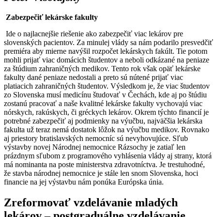
Zabezpečiť lekárske fakulty
Ide o najlacnejšie riešenie ako zabezpečiť viac lekárov pre
slovenských pacientov. Za minulej vlády sa nám podarilo presvedčiť
premiéra aby mierne navýšil rozpočet lekárskych fakúlt. Tie potom
mohli prijať viac domácich študentov a neboli odkázané na peniaze
za štúdium zahraničných medikov. Tento rok však opäť lekárske
fakulty dané peniaze nedostali a preto sú nútené prijať viac
platiacich zahraničných študentov. Výsledkom je, že viac študentov
zo Slovenska musí medicínu študovať v Čechách, kde aj po štúdiu
zostanú pracovať a naše kvalitné lekárske fakulty vychovajú viac
nórskych, rakúskych, či gréckych lekárov. Okrem týchto financií je
potrebné zabezpečiť aj podmienky na výučbu, najväčšia lekárska
fakulta už teraz nemá dostatok lôžok na výučbu medikov. Rovnako
aj priestory bratislavských nemocníc sú nevyhovujúce. Sľub
výstavby novej Národnej nemocnice Rázsochy je zatiaľ len
prázdnym sľubom z programového vyhlásenia vlády aj strany, ktorá
má nominanta na poste ministerstva zdravotníctva. Je trestuhodné,
že stavba národnej nemocnice je stále len snom Slovenska, hoci
financie na jej výstavbu nám ponúka Európska únia.
Zreformovať vzdelávanie mladých
lekárov – postgraduálne vzdelávanie.