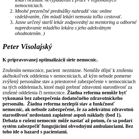
nemocniciach.
Mnohé prezenčné prednášky nahradiť viac online
vzdelávaním, čím mladí lekári nemusia toľko cestovať.
Jasne určený starší lekár zodpovedný za mentoring a odborné
napredovanie mladého lekára s jeho adekvátnym
ohodnotením. )
Peter Visolajský
K pripravovanej optimalizácii siete nemocníc.
Zrušením nemocnice, pacient nezmizne. Nemôže dôjsť k zrušeniu
akéhokoľvek oddelenia v nemocniciach, až kým nebude pomerne
zvýšený personálne stav a priestorové zabezpečenie v nemocniciach
na tých oddeleniach, ktoré majú prebrať zdravotnú starostlivosť za
zrušené oddelenia či nemocnice.
Žiadna reforma nemôže byť
vykonaná bez zabezpečenia dodatočného zdravotníckeho
personálu. Žiadna reforma nezlepší stav a funkčnosť
nemocníc, ak nebude zabezpečené, že za adekvátnu zdravotnú
starostlivosť nedostanú zaplatené aspoň náklady (bod 1).
Debata o rušení nemocníc môže nastať až potom, čo sa podarí
systém zabezpečiť fungujúcimi obvodnými ambulanciami. Bez
toho ide o hazard s pacientami.