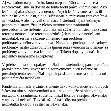
Aj vzhľadom na pandémiu, ktorá rozpad nášho zdravotníctva
akcelerovala, sme sa dostali do tohto bodu práve v tomto čase. Ako
lekári a aj ako zástupcovia nemocničných lekárov sme sa snažili
veci riešiť v minulosti, ale i v súčasnosti. S ministrom zdravotníctva
aj s vládou. A absolvovali sme viaceré stretnutia aj so súčasným
pánom ministrom, žiaľ, z týchto stretnutí sme nadobudli
presvedčenie, že riešenie neprináša ani súčasný minister. Takzvaná
reforma nemocníc je reformou vzdušných zámkov a nerieši ani
nedostatok sestier a skúsených lekárov ani problém
podfinancovaného zdravotníctva. Naopak nepochopenie zásadných
problémov nášho zdravotníctva tímom pripravujúcim tieto zmeny sa
problémy zdravotníctva len prehĺbia. Takéto dopady na našich
pacientov nemôžeme akceptovať.
V priebehu leta sme opakovane žiadali o stretnutie aj pána premiéra,
pretože problémy slovenského zdravotníctva a ich riešenie už
presahujú tento rezort. Žiaľ napriek prísľubom sme sa stretnutia od
pána premiéra nedočkali.
Pandémia priniesla aj zintenzívnenie tlaku konkurencie jednotlivých
štátov na trhu so zdravotníkmi a napriek tomu, že okolité krajiny
pristúpili k razantnému zvýšeniu miezd lekárov a sestier, Slovensko
v tejto veci nekoná. To však už má následky na prehĺbenie
nedostatku lekárov a sestier na Slovensku.