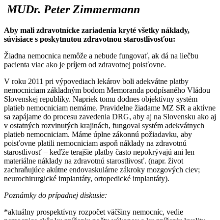
MUDr. Peter Zimmermann
Aby mali zdravotnícke zariadenia kryté všetky náklady,
súvisiace s poskytnutou zdravotnou starostlivosťou:
Žiadna nemocnica nemôže a nebude fungovať, ak dá na liečbu
pacienta viac ako je príjem od zdravotnej poisťovne.
V roku 2011 pri výpovediach lekárov boli adekvátne platby
nemocniciam základným bodom Memoranda podpísaného Vládou
Slovenskej republiky. Napriek tomu dodnes objektívny systém
platieb nemocniciam nemáme. Pravidelne žiadame MZ SR a aktívne
sa zapájame do procesu zavedenia DRG, aby aj na Slovensku ako aj
v ostatných rozvinutých krajinách, fungoval systém adekvátnych
platieb nemocniciam. Máme úplne zákonnú požiadavku, aby
poisťovne platili nemocniciam aspoň náklady na zdravotnú
starostlivosť – keďže terajšie platby často nepokrývajú ani len
materiálne náklady na zdravotnú starostlivosť. (napr. život
zachraňujúce akútne endovaskulárne zákroky mozgových ciev;
neurochirurgické implantáty, ortopedické implantáty).
Poznámky do prípadnej diskusie:
*aktuálny prospektívny rozpočet väčšiny nemocníc, vedie