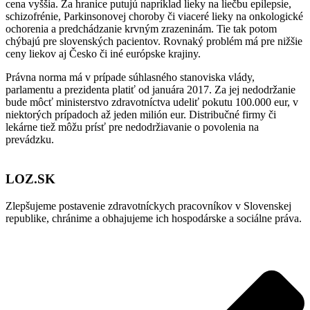
cena vyššia. Za hranice putujú napríklad lieky na liečbu epilepsie,
schizofrénie, Parkinsonovej choroby či viaceré lieky na onkologické
ochorenia a predchádzanie krvným zrazeninám. Tie tak potom
chýbajú pre slovenských pacientov. Rovnaký problém má pre nižšie
ceny liekov aj Česko či iné európske krajiny.
Právna norma má v prípade súhlasného stanoviska vlády,
parlamentu a prezidenta platiť od januára 2017. Za jej nedodržanie
bude môcť ministerstvo zdravotníctva udeliť pokutu 100.000 eur, v
niektorých prípadoch až jeden milión eur. Distribučné firmy či
lekárne tiež môžu prísť pre nedodržiavanie o povolenia na
prevádzku.
LOZ.SK
Zlepšujeme postavenie zdravotníckych pracovníkov v Slovenskej
republike, chránime a obhajujeme ich hospodárske a sociálne práva.