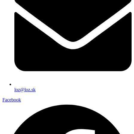
loz@loz.sk
Facebook