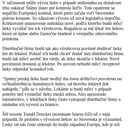
V súčasnosti môže vývoz lieku v prípade nedostatku na domácom
trhu zakázať Štátny ústav pre kontrolu liečiv. Toto opatrenie sa
nepáčilo Európskej komisii, ktorá preto začala voči Slovensku
právne konanie. So zákazom vývozu už nová legislatíva nepočíta.
Kritizované ustanovenie nahrádza nové, podľa ktorého budú môcť
lieky vyvážať len ich výrobcovia. Regulácia sa má týkať len liekov,
ktorú sú úplne alebo čiastočne hradené z verejného zdravotného
poistenia.
Distribučné firmy budú tak ako výrobcovia povinné dodávať lieky
len do lekární. Pokiaľ ich budú chcieť dodať inej distribučnej firme,
budú tak môcť urobiť len vtedy, ak lieky skončia v lekárni. Nové
povinnosti dostanú aj lekárne. Po novom nebudú môcť receptové
lieky odpredať komukoľvek.
"Spätný predaj lieku bude možný iba tomu držiteľovi povolenia na
veľkodistribúciu humánnych liekov, od ktorého lekáreň liek
nakúpila,"
píše sa v návrhu. Lekárne si budú môcť v prípade
potreby tiež vymieňať lieky medzi sebou. Ako upozornilo
ministerstvo, v lekárňach lieky často vykupujú distribučné firmy a
následne ich vyvezú za hranice.
Šéf rezortu Tomáš Drucker (nominant Smeru-SD) už v máji
pripustil, že problém s vývozom liekov zo Slovenska je významný.
Lieky od nás často smerujú do krajín západnej Európy, kde je ich