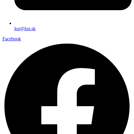
loz@loz.sk
Facebook