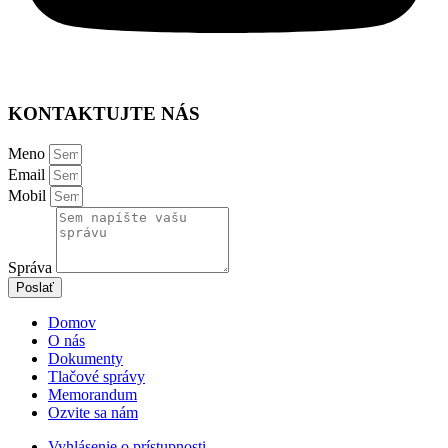
KONTAKTUJTE NÁS
Meno
Email
Mobil
Správa
Poslať
Domov
O nás
Dokumenty
Tlačové správy
Memorandum
Ozvite sa nám
Vyhlásenie o prístupnosti